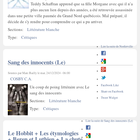
Teddy Schaffran apprend que sa fille Morgane avec qui il n’a
plus aucun lien depuis des années, a été retrouvée assassinée
dans une petite ville paumée du Grand Nord québécois. Mal préparé, il
décide de s’y rendre pour comprendre ce qui a pu arriver.
Sections:
Littérature blanche
Type:
Critiques
Lire la suite
de Norferville
Sang des innocents (Le)
Soumis par
Marc Bailly
le mar, 24/12/2024 - 06:00
COSBY C.A.
Facebook Like
Un coup de poing littéraire avec Le
Share on Facebook
sang des innocents
Tweet Widget
Sections:
Littérature blanche
Type:
Critiques
Lire la suite
de Sang des innocents (Le)
Le Hobbit + Les étymologies
+ Beren et Luthien + La chute