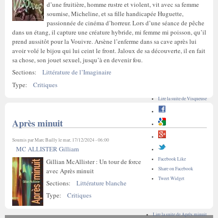
d’une fruitière, homme rustre et violent, vit avec sa femme
soumise, Micheline, et sa fille handicapée Huguette,
passionnée de cinéma d’horreur. Lors d’une séance de pêche
dans un étang, il capture une créature hybride, mi femme mi poisson, qu’il
prend aussitôt pour la Vouivre. Arsène l’enferme dans sa cave après lui
avoir volé le bijou qui lui ceint le front. Jaloux de sa découverte, il en fait
sa chose, son jouet sexuel, jusqu’à en devenir fou.
Sections:
Littérature de l’Imaginaire
Type:
Critiques
Lire la suite
de Visqueuse
Après minuit
Soumis par
Marc Bailly
le mar, 17/12/2024 - 06:00
MC ALLISTER Gilliam
Facebook Like
Gillian McAllister : Un tour de force
Share on Facebook
avec Après minuit
Tweet Widget
Sections:
Littérature blanche
Type:
Critiques
Lire la suite
de Après minuit