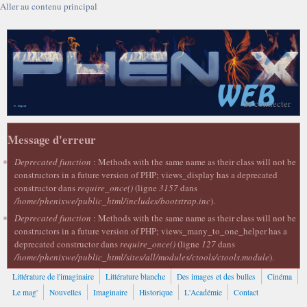
Aller au contenu principal
Se connecter
Message d'erreur
Deprecated function
: Methods with the same name as their class will not be
constructors in a future version of PHP; views_display has a deprecated
constructor dans
require_once()
(ligne
3157
dans
/home/phenixwe/public_html/includes/bootstrap.inc
).
Deprecated function
: Methods with the same name as their class will not be
constructors in a future version of PHP; views_many_to_one_helper has a
deprecated constructor dans
require_once()
(ligne
127
dans
/home/phenixwe/public_html/sites/all/modules/ctools/ctools.module
).
Littérature de l'imaginaire
Littérature blanche
Des images et des bulles
Cinéma
Le mag'
Nouvelles
Imaginaire
Historique
L'Académie
Contact