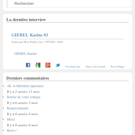
La dernière interview
GIEBEL Karine 03
Soumis par
Marc Bailly
le mer, 17/07/2024 - 06:00
GIEBEL Karine
Facebook Like
Share on Facebook
Tweet Widget
Derniers commentaires
Ah, la littérature japonaise
2 années 11 mois
Il y a
Retour de votre critique
6 années 3 mois
Il y a
Remerciements
8 années 4 mois
Il y a
Merci
9 années 6 mois
Il y a
Bravo !