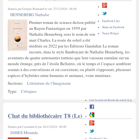
Soumis par
Georges Bormand
le ven, 27/12/2024 - 06:00
HENNEBERG Nathalie
Facebook Like
Premier roman de science-fiction publié
Share on Facebook
au Rayon Fantastique en 1959 par
Tweet Widget
Nathalie Henneberg sous le nom de son
mari Charles, La rosée du soleil a été
rééditée en 2022 par les Éditions Gandahar. Le roman
raconte, dans le style flamboyant de Nathalie Henneberg, les
aventures de quatre astronautes terriens que leur vaisseau entraîne sur un
monde étrange, près de l’étoile Bellatrix, où le temps et l’espace semblent
soumis à des convulsions et où coexistent, ou plutôt s’opposent, plusieurs
espèces d’hybrides entre humains et animaux, voire minéraux.
Sections:
Littérature de l’Imaginaire
Type:
Critiques
Lire la suite
de Rosée du soleil (La)
Chat du bibliothécaire T8 (Le)
Soumis par
Cassandra
le jeu, 26/12/2024 - 06:00
JAMES Miranda
Facebook Like