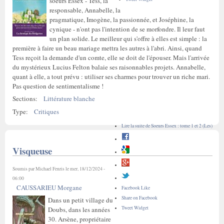
soeurs Essex - Tess, la
responsable, Annabelle, la
pragmatique, Imogène, la passionnée, et Joséphine, la
cynique - n'ont pas l'intention de se morfondre. Il leur faut
un plan solide. Le meilleur qui s'offre à elles est simple : la
première à faire un beau mariage mettra les autres à l'abri. Ainsi, quand
Tess reçoit la demande d'un comte, elle se doit de l'épouser. Mais l'arrivée
du mystérieux Lucius Felton balaie ses raisonnables projets. Annabelle,
quant à elle, a tout prévu : utiliser ses charmes pour trouver un riche mari.
Pas question de sentimentalisme !
Sections:
Littérature blanche
Type:
Critiques
Lire la suite
de Soeurs Essex : tome 1 et 2 (Les)
Visqueuse
Soumis par
Michael Fenris
le mer, 18/12/2024 -
06:00
CAUSSARIEU Morgane
Facebook Like
Share on Facebook
Dans un petit village du
Tweet Widget
Doubs, dans les années
30. Arsène, propriétaire