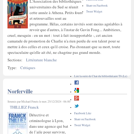
L'Association des bibliothèques
Share on Facebook
universitaires du Sud se réunit
Tweet Widget
cette année à Athena. Petits fours
et retrouvailles sont au
programme. Hélas, certains invités sont moins agréables à
revoir que d'autres, à l'instar de Gavin Fong... Ambitieux,
cruel, mesquin - en un mot : tout à fait insupportable -, cet ancien
camarade de promotion de Charlie n'a rien perdu de son talent pour se
mettre à dos celles et ceux qu'il croise. Pas étonnant que sa mort, toute
spectaculaire qu'elle ait été, ne chagrine pas grand monde.
Sections:
Littérature blanche
Type:
Critiques
Lire la suite
de Chat du bibliothécaire T8 (Le)
Norferville
Soumis par
Michael Fenris
le mer, 25/12/2024 - 06:00
THILLIEZ Franck
Facebook Like
Détective et
Share on Facebook
criminologue à Lyon,
Tweet Widget
dans une agence qui bat
de l’aile pour survivre,