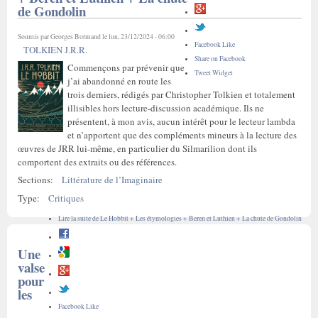
de Gondolin
Soumis par
Georges Bormand
le lun, 23/12/2024 - 06:00
Facebook Like
TOLKIEN J.R.R.
Share on Facebook
Commençons par prévenir que
Tweet Widget
j’ai abandonné en route les
trois derniers, rédigés par Christopher Tolkien et totalement
illisibles hors lecture-discussion académique. Ils ne
présentent, à mon avis, aucun intérêt pour le lecteur lambda
et n’apportent que des compléments mineurs à la lecture des
œuvres de JRR lui-même, en particulier du Silmarilion dont ils
comportent des extraits ou des références.
Sections:
Littérature de l’Imaginaire
Type:
Critiques
Lire la suite
de Le Hobbit + Les étymologies + Beren et Luthien + La chute de Gondolin
Une
valse
pour
les
Facebook Like