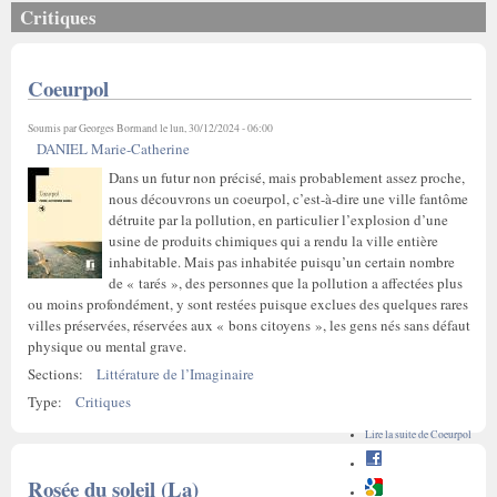
Critiques
Coeurpol
Soumis par
Georges Bormand
le lun, 30/12/2024 - 06:00
DANIEL Marie-Catherine
Dans un futur non précisé, mais probablement assez proche,
nous découvrons un coeurpol, c’est-à-dire une ville fantôme
détruite par la pollution, en particulier l’explosion d’une
usine de produits chimiques qui a rendu la ville entière
inhabitable. Mais pas inhabitée puisqu’un certain nombre
de « tarés », des personnes que la pollution a affectées plus
ou moins profondément, y sont restées puisque exclues des quelques rares
villes préservées, réservées aux « bons citoyens », les gens nés sans défaut
physique ou mental grave.
Sections:
Littérature de l’Imaginaire
Type:
Critiques
Lire la suite
de Coeurpol
Rosée du soleil (La)