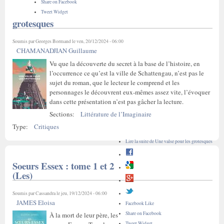
Share on Facebook
Tweet Widget
grotesques
Soumis par
Georges Bormand
le ven, 20/12/2024 - 06:00
CHAMANADJIAN Guillaume
Vu que la découverte du secret à la base de l’histoire, en
l’occurrence ce qu’est la ville de Schattengau, n’est pas le
sujet du roman, que le lecteur le comprend et les
personnages le découvrent eux-mêmes assez vite, l’évoquer
dans cette présentation n’est pas gâcher la lecture.
Sections:
Littérature de l’Imaginaire
Type:
Critiques
Lire la suite
de Une valse pour les grotesques
Soeurs Essex : tome 1 et 2
(Les)
Soumis par
Cassandra
le jeu, 19/12/2024 - 06:00
JAMES Eloisa
Facebook Like
Share on Facebook
À la mort de leur père, les
Tweet Widget