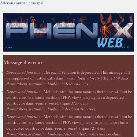
Aller au contenu principal
Se connecter
Message d'erreur
Deprecated function
: The each() function is deprecated. This message will
be suppressed on further calls dans
_menu_load_objects()
(ligne
569
dans
/home/phenixwe/public_html/includes/menu.inc
).
Deprecated function
: Methods with the same name as their class will not be
constructors in a future version of PHP; views_display has a deprecated
constructor dans
require_once()
(ligne
3157
dans
/home/phenixwe/public_html/includes/bootstrap.inc
).
Deprecated function
: Methods with the same name as their class will not be
constructors in a future version of PHP; views_many_to_one_helper has a
deprecated constructor dans
require_once()
(ligne
127
dans
/home/phenixwe/public_html/sites/all/modules/ctools/ctools.module
).