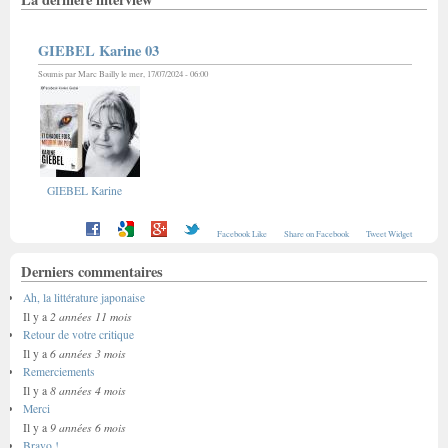
GIEBEL Karine 03
Soumis par
Marc Bailly
le mer, 17/07/2024 - 06:00
GIEBEL Karine
Facebook Like
Share on Facebook
Tweet Widget
Derniers commentaires
Ah, la littérature japonaise
2 années 11 mois
Il y a
Retour de votre critique
6 années 3 mois
Il y a
Remerciements
8 années 4 mois
Il y a
Merci
9 années 6 mois
Il y a
Bravo !