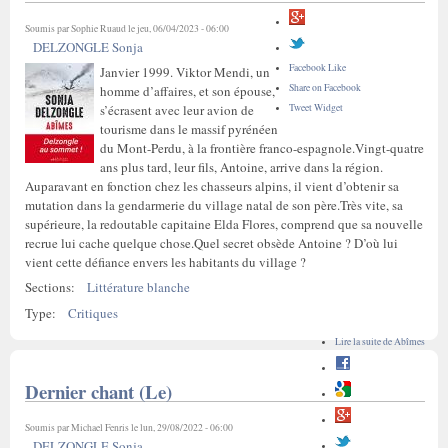
Soumis par
Sophie Ruaud
le jeu, 06/04/2023 - 06:00
DELZONGLE Sonja
Facebook Like
Janvier 1999. Viktor Mendi, un
Share on Facebook
homme d’affaires, et son épouse,
Tweet Widget
s’écrasent avec leur avion de
tourisme dans le massif pyrénéen
du Mont-Perdu, à la frontière franco-espagnole.Vingt-quatre
ans plus tard, leur fils, Antoine, arrive dans la région.
Auparavant en fonction chez les chasseurs alpins, il vient d’obtenir sa
mutation dans la gendarmerie du village natal de son père.Très vite, sa
supérieure, la redoutable capitaine Elda Flores, comprend que sa nouvelle
recrue lui cache quelque chose.Quel secret obsède Antoine ? D’où lui
vient cette défiance envers les habitants du village ?
Sections:
Littérature blanche
Type:
Critiques
Lire la suite
de Abîmes
Dernier chant (Le)
Soumis par
Michael Fenris
le lun, 29/08/2022 - 06:00
DELZONGLE Sonja