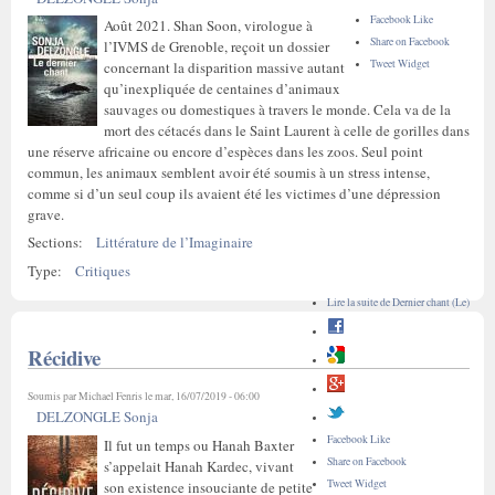
Facebook Like
Août 2021. Shan Soon, virologue à
Share on Facebook
l’IVMS de Grenoble, reçoit un dossier
Tweet Widget
concernant la disparition massive autant
qu’inexpliquée de centaines d’animaux
sauvages ou domestiques à travers le monde. Cela va de la
mort des cétacés dans le Saint Laurent à celle de gorilles dans
une réserve africaine ou encore d’espèces dans les zoos. Seul point
commun, les animaux semblent avoir été soumis à un stress intense,
comme si d’un seul coup ils avaient été les victimes d’une dépression
grave.
Sections:
Littérature de l’Imaginaire
Type:
Critiques
Lire la suite
de Dernier chant (Le)
Récidive
Soumis par
Michael Fenris
le mar, 16/07/2019 - 06:00
DELZONGLE Sonja
Facebook Like
Il fut un temps ou Hanah Baxter
Share on Facebook
s’appelait Hanah Kardec, vivant
Tweet Widget
son existence insouciante de petite