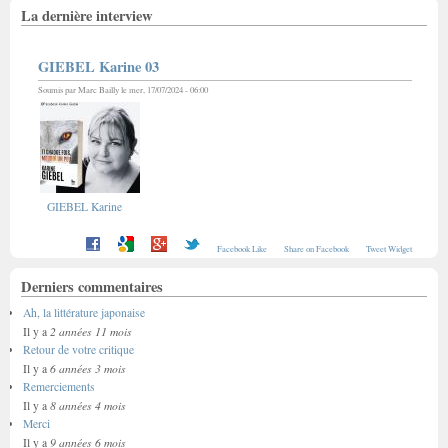
La dernière interview
GIEBEL Karine 03
Soumis par
Marc Bailly
le mer, 17/07/2024 - 06:00
GIEBEL Karine
Facebook Like
Share on Facebook
Tweet Widget
Derniers commentaires
Ah, la littérature japonaise
2 années 11 mois
Il y a
Retour de votre critique
6 années 3 mois
Il y a
Remerciements
8 années 4 mois
Il y a
Merci
9 années 6 mois
Il y a