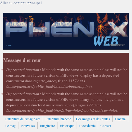
Aller au contenu principal
Se connecter
Message d'erreur
Deprecated function
: Methods with the same name as their class will not be
constructors in a future version of PHP; views_display has a deprecated
constructor dans
require_once()
(ligne
3157
dans
/home/phenixwe/public_html/includes/bootstrap.inc
).
Deprecated function
: Methods with the same name as their class will not be
constructors in a future version of PHP; views_many_to_one_helper has a
deprecated constructor dans
require_once()
(ligne
127
dans
/home/phenixwe/public_html/sites/all/modules/ctools/ctools.module
).
Littérature de l'imaginaire
Littérature blanche
Des images et des bulles
Cinéma
Le mag'
Nouvelles
Imaginaire
Historique
L'Académie
Contact