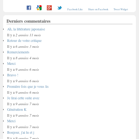
Facebook Like
Share on Facebook
Tweet Widget
Derniers commentaires
Ah, la littérature japonaise
2 années 11 mois
Il y a
Retour de votre critique
6 années 3 mois
Il y a
Remerciements
8 années 4 mois
Il y a
Merci
9 années 6 mois
Il y a
Bravo !
9 années 6 mois
Il y a
Première fois que je vous lis
9 années 6 mois
Il y a
Je lirai cette suite avec
9 années 7 mois
Il y a
Génération K
9 années 7 mois
Il y a
Merci
9 années 7 mois
Il y a
Bonjour, j'ai lu et j
9 années 7 mois
Il y a