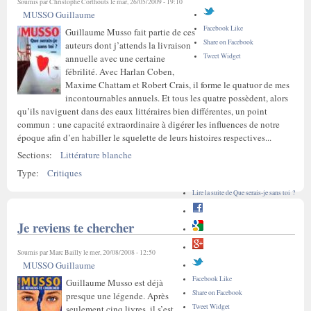
Soumis par
Christophe Corthouts
le mar, 26/05/2009 - 19:10
MUSSO Guillaume
Facebook Like
Guillaume Musso fait partie de ces
Share on Facebook
auteurs dont j’attends la livraison
Tweet Widget
annuelle avec une certaine
fébrilité. Avec Harlan Coben,
Maxime Chattam et Robert Crais, il forme le quatuor de mes
incontournables annuels. Et tous les quatre possèdent, alors
qu’ils naviguent dans des eaux littéraires bien différentes, un point
commun : une capacité extraordinaire à digérer les influences de notre
époque afin d’en habiller le squelette de leurs histoires respectives...
Sections:
Littérature blanche
Type:
Critiques
Lire la suite
de Que serais-je sans toi ?
Je reviens te chercher
Soumis par
Marc Bailly
le mer, 20/08/2008 - 12:50
MUSSO Guillaume
Facebook Like
Guillaume Musso est déjà
Share on Facebook
presque une légende. Après
Tweet Widget
seulement cinq livres, il s’est