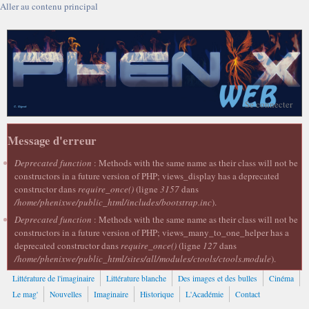
Aller au contenu principal
Se connecter
Message d'erreur
Deprecated function
: Methods with the same name as their class will not be
constructors in a future version of PHP; views_display has a deprecated
constructor dans
require_once()
(ligne
3157
dans
/home/phenixwe/public_html/includes/bootstrap.inc
).
Deprecated function
: Methods with the same name as their class will not be
constructors in a future version of PHP; views_many_to_one_helper has a
deprecated constructor dans
require_once()
(ligne
127
dans
/home/phenixwe/public_html/sites/all/modules/ctools/ctools.module
).
Littérature de l'imaginaire
Littérature blanche
Des images et des bulles
Cinéma
Le mag'
Nouvelles
Imaginaire
Historique
L'Académie
Contact