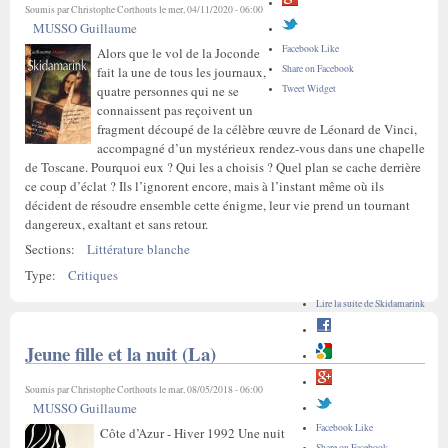
Soumis par
Christophe Corthouts
le mer, 04/11/2020 - 06:00
MUSSO Guillaume
Facebook Like
Alors que le vol de la Joconde
Share on Facebook
fait la une de tous les journaux,
Tweet Widget
quatre personnes qui ne se
connaissent pas reçoivent un
fragment découpé de la célèbre œuvre de Léonard de Vinci,
accompagné d’un mystérieux rendez-vous dans une chapelle
de Toscane. Pourquoi eux ? Qui les a choisis ? Quel plan se cache derrière
ce coup d’éclat ? Ils l’ignorent encore, mais à l’instant même où ils
décident de résoudre ensemble cette énigme, leur vie prend un tournant
dangereux, exaltant et sans retour.
Sections:
Littérature blanche
Type:
Critiques
Lire la suite
de Skidamarink
Jeune fille et la nuit (La)
Soumis par
Christophe Corthouts
le mar, 08/05/2018 - 06:00
MUSSO Guillaume
Facebook Like
Côte d’Azur - Hiver 1992 Une nuit
Share on Facebook