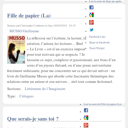
Lire la suite
de Sept ans après
Fille de papier (La)
Soumis par
Christophe Corthouts
le dim, 04/04/2010 - 19:19
MUSSO Guillaume
Facebook Like
La réflexion sur l’écriture, la lecture, la
Share on Facebook
création, l’auteur, les lecteurs… Bref
Tweet Widget
« Le Livre » est-il un exercice imposé
pour tout écrivain qui se respecte ? Je
laisserai ce sujet, complexe et passionnant, aux bons d’un
soins d’un joyeux thésard, ou d’une jeune universitaire
forcément séduisante, pour me concentrer sur ce qui devait arriver : un
livre de Guillaume Musso qui aborde cette fascinante thématique des
relations entre un auteur et son univers… réel tout comme fictionnel.
Sections:
Littérature de l’Imaginaire
Type:
Critiques
Lire la suite
de Fille de papier (La)
Que serais-je sans toi ?