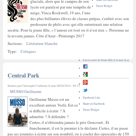
glaciale, alors que le campus de son
Tweet Widget
lycée est paralysé par une tempête de
neige, Vinca Rockwell, 19 ans, l’une
des plus brillantes élèves de classes prépas, s’enfuit avec son
professeur de philo avec qui elle entretenait une relation
secrète. Pour la jeune fille, « l’amour est tout ou il n’est rien ». Personne ne
la reverra jamais. Côte d’Azur - Printemps 2017
Sections:
Littérature blanche
Type:
Critiques
Lire la suite
de Jeune fille et la nuit (La)
Central Park
Soumis par
Christophe Corthouts
le mar, 08/04/2014 - 09:15
MUSSO Guillaume
Facebook Like
Guillaume Musso est un
Share on Facebook
excellent auteur. Voilà. Est-ce
Tweet Widget
si difficile à écrire ? À
admettre ? À défendre ?
Certes, il n’obtiendra jamais le prix Goncourt.. Et
franchement, il est le premier à le déclarer. Certes, il ne passe
pas ses journées à écrire sur son nombril, ou à ciseler des opuscules de 150