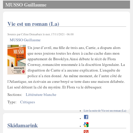
MUSSO Guillaume
Vie est un roman (La)
Soumis par
Céline Demarbaix
le mer, 17/11/2021 - 06:00
MUSSO Guillaume
Un jour d’avril, ma fille de trois ans, Carrie, a disparu alors
que nous jouions toutes les deux à cache-cache dans mon
appartement de Brooklyn.Ainsi débute le récit de Flora
Conway, romancière renommée à la discrétion légendaire. La
disparition de Carrie n’a aucune explication. L’enquête de
police n’a rien donné. Au même moment, de l’autre côté de
l’Atlantique, un écrivain au cœur broyé se terre dans une maison délabrée.
Lui seul détient la clé du mystère. Et Flora va le débusquer.
Sections:
Littérature blanche
Type:
Critiques
Lire la suite
de Vie est un roman (La)
Skidamarink