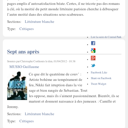
pages emplis d’autosatisfaction béate. Certes, il ne tricote pas des romans
à clé, où la moitié du petit monde littéraire parisien cherche à débusquer
l’autre moitié dans des situations sexo-scabreuses.
Sections:
Littérature blanche
Type:
Critiques
Lire la suite
de Central Park
Sept ans après
Soumis par
Christophe Corthouts
le dim, 01/04/2012 - 10:38
MUSSO Guillaume
Facebook Like
Ce que dit le quatrième de couv’ :
Share on Facebook
Artiste bohème au tempérament de
Tweet Widget
feu, Nikki fait irruption dans la vie
sage et bien rangée de Sebastian. Tout
les oppose, mais ils s’aiment passionnément. Bientôt, ils se
marient et donnent naissance à des jumeaux : Camille et
Jeremy.
Sections:
Littérature blanche
Type:
Critiques