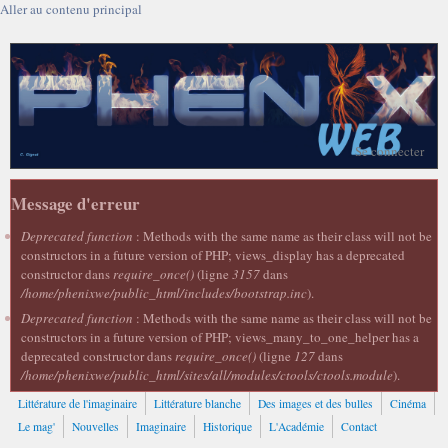
Aller au contenu principal
Se connecter
Message d'erreur
Deprecated function
: Methods with the same name as their class will not be
constructors in a future version of PHP; views_display has a deprecated
constructor dans
require_once()
(ligne
3157
dans
/home/phenixwe/public_html/includes/bootstrap.inc
).
Deprecated function
: Methods with the same name as their class will not be
constructors in a future version of PHP; views_many_to_one_helper has a
deprecated constructor dans
require_once()
(ligne
127
dans
/home/phenixwe/public_html/sites/all/modules/ctools/ctools.module
).
Littérature de l'imaginaire
Littérature blanche
Des images et des bulles
Cinéma
Le mag'
Nouvelles
Imaginaire
Historique
L'Académie
Contact