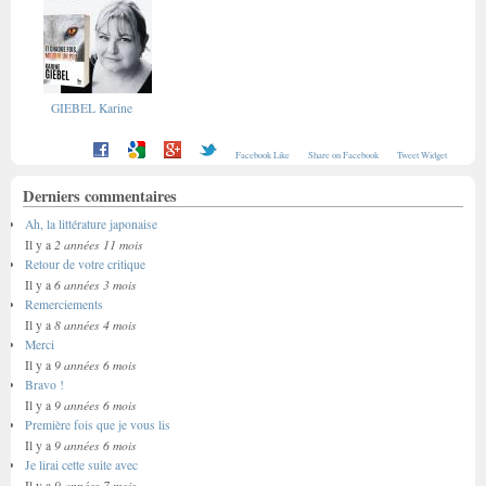
GIEBEL Karine
Facebook Like
Share on Facebook
Tweet Widget
Derniers commentaires
Ah, la littérature japonaise
2 années 11 mois
Il y a
Retour de votre critique
6 années 3 mois
Il y a
Remerciements
8 années 4 mois
Il y a
Merci
9 années 6 mois
Il y a
Bravo !
9 années 6 mois
Il y a
Première fois que je vous lis
9 années 6 mois
Il y a
Je lirai cette suite avec
9 années 7 mois
Il y a