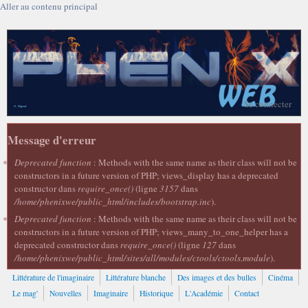
Aller au contenu principal
Se connecter
Message d'erreur
Deprecated function
: Methods with the same name as their class will not be
constructors in a future version of PHP; views_display has a deprecated
constructor dans
require_once()
(ligne
3157
dans
/home/phenixwe/public_html/includes/bootstrap.inc
).
Deprecated function
: Methods with the same name as their class will not be
constructors in a future version of PHP; views_many_to_one_helper has a
deprecated constructor dans
require_once()
(ligne
127
dans
/home/phenixwe/public_html/sites/all/modules/ctools/ctools.module
).
Littérature de l'imaginaire
Littérature blanche
Des images et des bulles
Cinéma
Le mag'
Nouvelles
Imaginaire
Historique
L'Académie
Contact