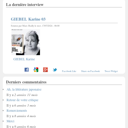
La dernière interview
GIEBEL Karine 03
Soumis par
Marc Bailly
le mer, 17/07/2024 - 06:00
GIEBEL Karine
Facebook Like
Share on Facebook
Tweet Widget
Derniers commentaires
Ah, la littérature japonaise
2 années 11 mois
Il y a
Retour de votre critique
6 années 3 mois
Il y a
Remerciements
8 années 4 mois
Il y a
Merci
9 années 6 mois
Il y a