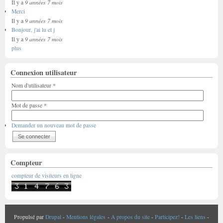
9 années 7 mois
Il y a
Merci
9 années 7 mois
Il y a
Bonjour, j'ai lu et j
9 années 7 mois
Il y a
plus
Connexion utilisateur
Nom d'utilisateur
*
Mot de passe
*
Demander un nouveau mot de passe
Compteur
compteur de visiteurs en ligne
Propulsé par
Drupal
-
Mentions légales
-
A propos du site
-
Participez!
-
Les liens
-