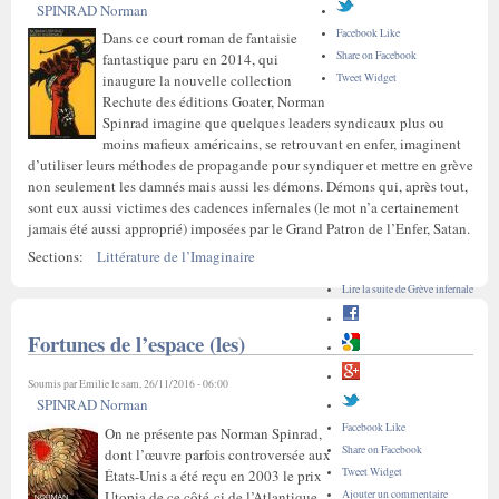
SPINRAD Norman
Facebook Like
Dans ce court roman de fantaisie
Share on Facebook
fantastique paru en 2014, qui
Tweet Widget
inaugure la nouvelle collection
Rechute des éditions Goater, Norman
Spinrad imagine que quelques leaders syndicaux plus ou
moins mafieux américains, se retrouvant en enfer, imaginent
d’utiliser leurs méthodes de propagande pour syndiquer et mettre en grève
non seulement les damnés mais aussi les démons. Démons qui, après tout,
sont eux aussi victimes des cadences infernales (le mot n’a certainement
jamais été aussi approprié) imposées par le Grand Patron de l’Enfer, Satan.
Sections:
Littérature de l’Imaginaire
Lire la suite
de Grève infernale
Fortunes de l’espace (les)
Soumis par
Emilie
le sam, 26/11/2016 - 06:00
SPINRAD Norman
Facebook Like
On ne présente pas Norman Spinrad,
Share on Facebook
dont l’œuvre parfois controversée aux
Tweet Widget
États-Unis a été reçu en 2003 le prix
Utopia de ce côté-ci de l’Atlantique.
Ajouter un commentaire