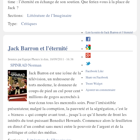
time : l’éternité en échange de son soutien. Que feriez-vous à la place de
Jack ?
Sections:
Littérature de l’Imaginaire
Type:
Critiques
Lire la suite
de Jack Barron et l’éternité
Jack Barron et l'éternité
Soumis par
Equipe Phenix
le dim, 18/09/2011 - 16:38
SPINRAD Norman
Facebook Like
Jack Barron est une icône de la
Share on Facebook
télévision, un redresseur de
Tweet Widget
torts moderne, le donneur de
coups de pied au cul pour cent
Ajouter un commentaire
millions de gogos accrochés à
leur écran tous les mercredis soirs. Pour l’irrésistible
présentateur, malgré la corruption, la pauvreté et la ségrégation, c’est le
« bizness » qui compte avant tout... jusqu’à ce qu’il heurte de front les
intérêts du tout-puissant Benedict Howards. Commence alors le feuilleton
en direct d’un combat sans merci entre le pouvoir de l’argent et de la
politique et celui des médias.