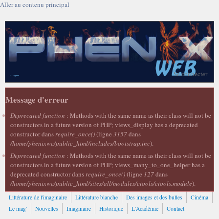
Aller au contenu principal
Se connecter
Message d'erreur
Deprecated function
: Methods with the same name as their class will not be
constructors in a future version of PHP; views_display has a deprecated
constructor dans
require_once()
(ligne
3157
dans
/home/phenixwe/public_html/includes/bootstrap.inc
).
Deprecated function
: Methods with the same name as their class will not be
constructors in a future version of PHP; views_many_to_one_helper has a
deprecated constructor dans
require_once()
(ligne
127
dans
/home/phenixwe/public_html/sites/all/modules/ctools/ctools.module
).
Littérature de l'imaginaire
Littérature blanche
Des images et des bulles
Cinéma
Le mag'
Nouvelles
Imaginaire
Historique
L'Académie
Contact