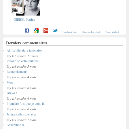
GIEBEL Karine
Facebook Like
Share on Facebook
Tweet Widget
Derniers commentaires
Ah, la littérature japonaise
2 années 11 mois
Il y a
Retour de votre critique
6 années 3 mois
Il y a
Remerciements
8 années 4 mois
Il y a
Merci
9 années 6 mois
Il y a
Bravo !
9 années 6 mois
Il y a
Première fois que je vous lis
9 années 6 mois
Il y a
Je lirai cette suite avec
9 années 7 mois
Il y a
Génération K