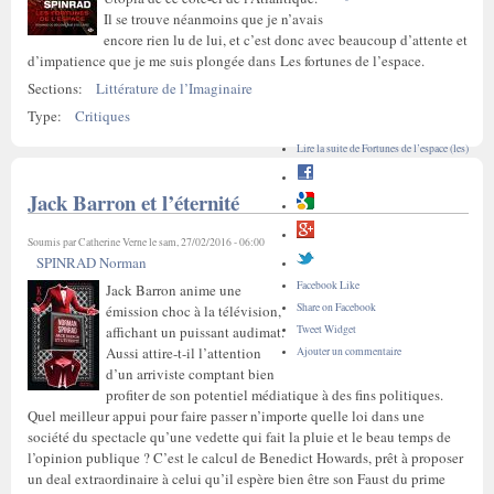
Il se trouve néanmoins que je n’avais
encore rien lu de lui, et c’est donc avec beaucoup d’attente et
d’impatience que je me suis plongée dans Les fortunes de l’espace.
Sections:
Littérature de l’Imaginaire
Type:
Critiques
Lire la suite
de Fortunes de l’espace (les)
Jack Barron et l’éternité
Soumis par
Catherine Verne
le sam, 27/02/2016 - 06:00
SPINRAD Norman
Facebook Like
Jack Barron anime une
Share on Facebook
émission choc à la télévision,
Tweet Widget
affichant un puissant audimat.
Aussi attire-t-il l’attention
Ajouter un commentaire
d’un arriviste comptant bien
profiter de son potentiel médiatique à des fins politiques.
Quel meilleur appui pour faire passer n’importe quelle loi dans une
société du spectacle qu’une vedette qui fait la pluie et le beau temps de
l’opinion publique ? C’est le calcul de Benedict Howards, prêt à proposer
un deal extraordinaire à celui qu’il espère bien être son Faust du prime