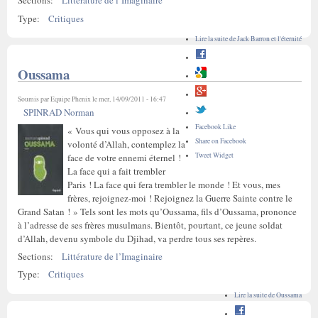
Sections:
Littérature de l’Imaginaire
Type:
Critiques
Lire la suite
de Jack Barron et l'éternité
Oussama
Soumis par
Equipe Phenix
le mer, 14/09/2011 - 16:47
SPINRAD Norman
Facebook Like
« Vous qui vous opposez à la
Share on Facebook
volonté d’Allah, contemplez la
Tweet Widget
face de votre ennemi éternel !
La face qui a fait trembler
Paris ! La face qui fera trembler le monde ! Et vous, mes
frères, rejoignez-moi ! Rejoignez la Guerre Sainte contre le
Grand Satan ! » Tels sont les mots qu’Oussama, fils d’Oussama, prononce
à l’adresse de ses frères musulmans. Bientôt, pourtant, ce jeune soldat
d’Allah, devenu symbole du Djihad, va perdre tous ses repères.
Sections:
Littérature de l’Imaginaire
Type:
Critiques
Lire la suite
de Oussama