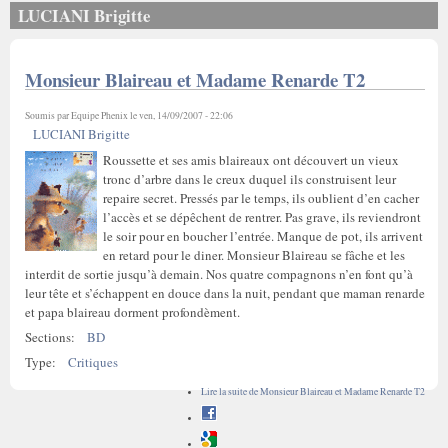
LUCIANI Brigitte
Monsieur Blaireau et Madame Renarde T2
Soumis par
Equipe Phenix
le ven, 14/09/2007 - 22:06
LUCIANI Brigitte
Roussette et ses amis blaireaux ont découvert un vieux
tronc d’arbre dans le creux duquel ils construisent leur
repaire secret. Pressés par le temps, ils oublient d’en cacher
l’accès et se dépêchent de rentrer. Pas grave, ils reviendront
le soir pour en boucher l’entrée. Manque de pot, ils arrivent
en retard pour le diner. Monsieur Blaireau se fâche et les
interdit de sortie jusqu’à demain. Nos quatre compagnons n’en font qu’à
leur tête et s’échappent en douce dans la nuit, pendant que maman renarde
et papa blaireau dorment profondèment.
Sections:
BD
Type:
Critiques
Lire la suite
de Monsieur Blaireau et Madame Renarde T2