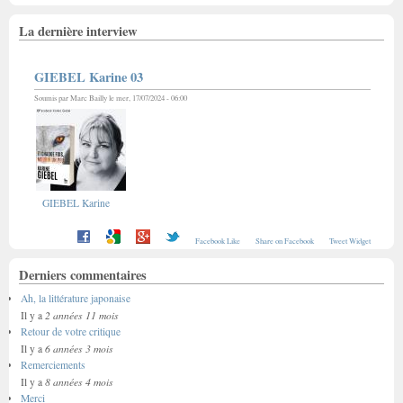
La dernière interview
GIEBEL Karine 03
Soumis par
Marc Bailly
le mer, 17/07/2024 - 06:00
GIEBEL Karine
Facebook Like
Share on Facebook
Tweet Widget
Derniers commentaires
Ah, la littérature japonaise
2 années 11 mois
Il y a
Retour de votre critique
6 années 3 mois
Il y a
Remerciements
8 années 4 mois
Il y a
Merci