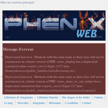
Aller au contenu principal
Se connecter
Message d'erreur
Deprecated function
: Methods with the same name as their class will not be
constructors in a future version of PHP; views_display has a deprecated
constructor dans
require_once()
(ligne
3157
dans
/home/phenixwe/public_html/includes/bootstrap.inc
).
Deprecated function
: Methods with the same name as their class will not be
constructors in a future version of PHP; views_many_to_one_helper has a
deprecated constructor dans
require_once()
(ligne
127
dans
/home/phenixwe/public_html/sites/all/modules/ctools/ctools.module
).
Littérature de l'imaginaire
Littérature blanche
Des images et des bulles
Cinéma
Le mag'
Nouvelles
Imaginaire
Historique
L'Académie
Contact