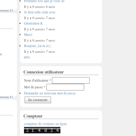
Première fois que je vous lis
9 années 6 mois
Il y a
elirium T3
Je lirai cette suite avec
9 années 7 mois
Il y a
Génération K
9 années 7 mois
Il y a
Merci
9 années 7 mois
Il y a
Bonjour, j'ai lu et j
9 années 7 mois
Il y a
ok
plus
Connexion utilisateur
Nom d'utilisateur
*
Mot de passe
*
Demander un nouveau mot de passe
elirium T1
Compteur
compteur de visiteurs en ligne