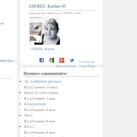
GIEBEL Karine 03
Soumis par
Marc Bailly
le mer, 17/07/2024 - 06:00
book
GIEBEL Karine
dbey (Les)
Facebook Like
Share on Facebook
Tweet Widget
Derniers commentaires
Ah, la littérature japonaise
2 années 11 mois
Il y a
Retour de votre critique
6 années 3 mois
Il y a
Remerciements
8 années 4 mois
Il y a
Merci
9 années 6 mois
Il y a
Bravo !
9 années 6 mois
Il y a