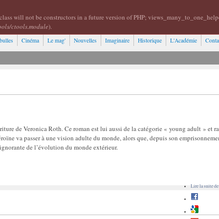
class will not be constructors in a future version of PHP; views_many_to_one_help
ools/ctools.module
).
bulles
Cinéma
Le mag'
Nouvelles
Imaginaire
Historique
L'Académie
Conta
riture de Veronica Roth. Ce roman est lui aussi de la catégorie « young adult » et r
roïne va passer à une vision adulte du monde, alors que, depuis son emprisonnemen
t ignorante de l’évolution du monde extérieur.
Lire la suite
de 