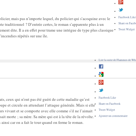
Facebook Like
cier, mais pas n’importe lequel, du policier qui s’acoquine avec le
Share on Face
e traditionnel ? D’entrée certes, le roman s’apparente plus à un
Tweet Widget
ement dite. Il a en effet pour trame une intrigue de type plus classique
’incendies répétés sur une île.
Lire la suite
de Flammes de Whi
Facebook Like
ts, ceux qui n’ont pas été guéri de cette maladie qu’est
Share on Facebook
oupe et circule en attendant l’attaque générale. Mais si elle
Tweet Widget
urs vivant et se comporte avec elle comme s’il ne l’aimait
it morte ; sa mère. Sa mère qui est à la tête de la révolte.
Ajouter un commentaire
en ainsi car on a fait le tour quand on ferme le roman.