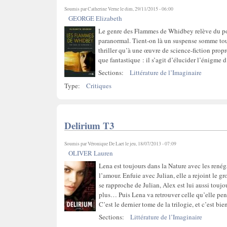
Soumis par
Catherine Verne
le dim, 29/11/2015 - 06:00
GEORGE Elizabeth
Le genre des Flammes de Whidbey relève du poli
paranormal. Tient-on là un suspense somme tout
thriller qu’à une œuvre de science-fiction propr
que fantastique : il s’agit d’élucider l’énigme d
Sections:
Littérature de l’Imaginaire
Type:
Critiques
Delirium T3
Soumis par
Véronique De Laet
le jeu, 18/07/2013 - 07:09
OLIVER Lauren
Lena est toujours dans la Nature avec les renéga
l’amour. Enfuie avec Julian, elle a rejoint le gr
se rapproche de Julian, Alex est lui aussi toujo
plus… Puis Lena va retrouver celle qu’elle pensa
C’est le dernier tome de la trilogie, et c’est bi
Sections:
Littérature de l’Imaginaire