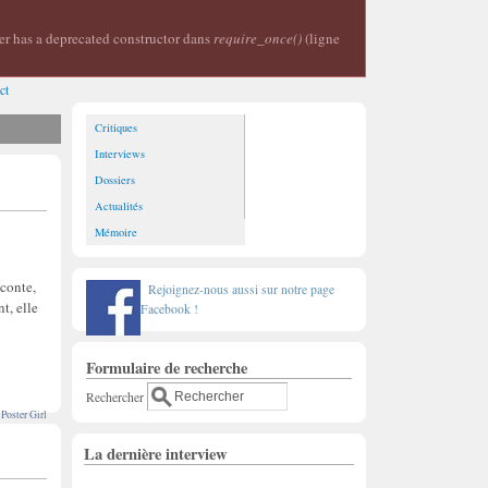
er has a deprecated constructor dans
require_once()
(ligne
ct
Critiques
Interviews
Dossiers
Actualités
Mémoire
aconte,
Rejoignez-nous aussi sur notre page
t, elle
Facebook !
Formulaire de recherche
Rechercher
Poster Girl
La dernière interview