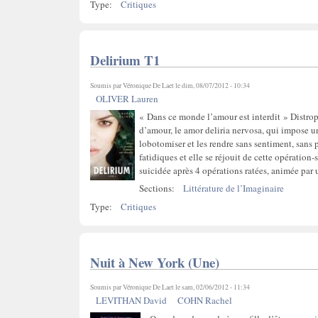
Type:
Critiques
Delirium T1
Soumis par
Véronique De Laet
le dim, 08/07/2012 - 10:34
OLIVER Lauren
« Dans ce monde l’amour est interdit » Distrop
d’amour, le amor deliria nervosa, qui impose u
lobotomiser et les rendre sans sentiment, sans 
fatidiques et elle se réjouit de cette opération
suicidée après 4 opérations ratées, animée par
Sections:
Littérature de l’Imaginaire
Type:
Critiques
Nuit à New York (Une)
Soumis par
Véronique De Laet
le sam, 02/06/2012 - 11:34
LEVITHAN David
COHN Rachel