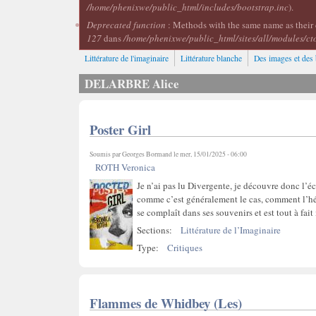
/home/phenixwe/public_html/includes/bootstrap.inc
).
Deprecated function
: Methods with the same name as their 
127
dans
/home/phenixwe/public_html/sites/all/modules/ct
Littérature de l'imaginaire
Littérature blanche
Des images et des 
DELARBRE Alice
Poster Girl
Soumis par
Georges Bormand
le mer, 15/01/2025 - 06:00
ROTH Veronica
Je n’ai pas lu Divergente, je découvre donc l’éc
comme c’est généralement le cas, comment l’hé
se complaît dans ses souvenirs et est tout à fai
Sections:
Littérature de l’Imaginaire
Type:
Critiques
Flammes de Whidbey (Les)