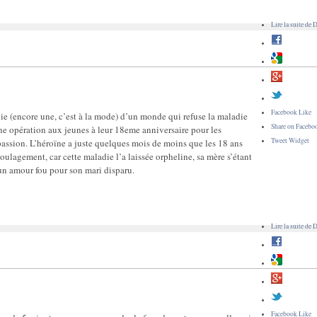
Lire la suite
de D
Facebook Like
ie (encore une, c’est à la mode) d’un monde qui refuse la maladie
Share on Facebo
ne opération aux jeunes à leur 18eme anniversaire pour les
Tweet Widget
passion. L’héroïne a juste quelques mois de moins que les 18 ans
-soulagement, car cette maladie l’a laissée orpheline, sa mère s’étant
 un amour fou pour son mari disparu.
Lire la suite
de D
Facebook Like