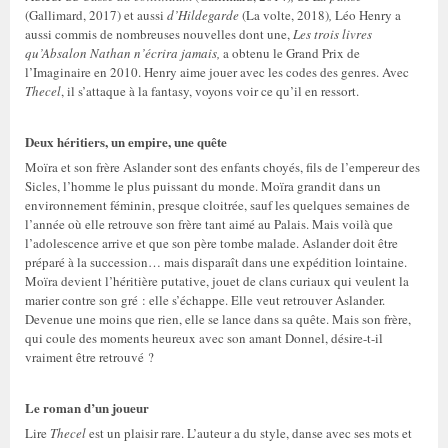
(Gallimard, 2017) et aussi
d’Hildegarde
(La volte, 2018)
,
Léo Henry a
aussi commis de nombreuses nouvelles dont une,
Les trois livres
qu’Absalon Nathan n’écrira jamais,
a obtenu le Grand Prix de
l’Imaginaire en 2010. Henry aime jouer avec les codes des genres. Avec
Thecel
, il s’attaque à la fantasy, voyons voir ce qu’il en ressort.
Deux héritiers, un empire, une quête
Moïra et son frère Aslander sont des enfants choyés, fils de l’empereur des
Sicles, l’homme le plus puissant du monde. Moïra grandit dans un
environnement féminin, presque cloitrée, sauf les quelques semaines de
l’année où elle retrouve son frère tant aimé au Palais. Mais voilà que
l’adolescence arrive et que son père tombe malade. Aslander doit être
préparé à la succession… mais disparaît dans une expédition lointaine.
Moïra devient l’héritière putative, jouet de clans curiaux qui veulent la
marier contre son gré : elle s’échappe. Elle veut retrouver Aslander.
Devenue une moins que rien, elle se lance dans sa quête. Mais son frère,
qui coule des moments heureux avec son amant Donnel, désire-t-il
vraiment être retrouvé ?
Le roman d’un joueur
Lire
Thecel
est un plaisir rare. L’auteur a du style, danse avec ses mots et