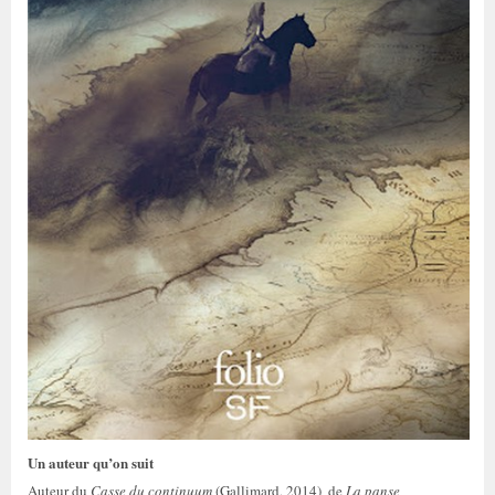
Un auteur qu’on suit
Auteur du
Casse du continuum
(Gallimard, 2014)
,
de
La panse