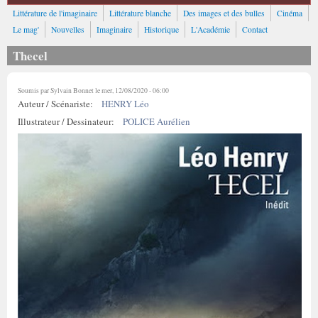
Littérature de l'imaginaire
Littérature blanche
Des images et des bulles
Cinéma
Le mag'
Nouvelles
Imaginaire
Historique
L'Académie
Contact
Thecel
Soumis par
Sylvain Bonnet
le mer, 12/08/2020 - 06:00
Auteur / Scénariste:
HENRY Léo
Illustrateur / Dessinateur:
POLICE Aurélien