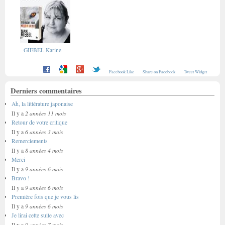
GIEBEL Karine
Facebook Like
Share on Facebook
Tweet Widget
Derniers commentaires
Ah, la littérature japonaise
2 années 11 mois
Il y a
Retour de votre critique
6 années 3 mois
Il y a
Remerciements
8 années 4 mois
Il y a
Merci
9 années 6 mois
Il y a
Bravo !
9 années 6 mois
Il y a
Première fois que je vous lis
9 années 6 mois
Il y a
Je lirai cette suite avec
9 années 7 mois
Il y a