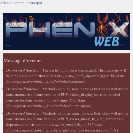
Aller au contenu principal
Se connecter
Message d'erreur
Deprecated function
: The each() function is deprecated. This message will
be suppressed on further calls dans
_menu_load_objects()
(ligne
569
dans
/home/phenixwe/public_html/includes/menu.inc
).
Deprecated function
: Methods with the same name as their class will not be
constructors in a future version of PHP; views_display has a deprecated
constructor dans
require_once()
(ligne
3157
dans
/home/phenixwe/public_html/includes/bootstrap.inc
).
Deprecated function
: Methods with the same name as their class will not be
constructors in a future version of PHP; views_many_to_one_helper has a
deprecated constructor dans
require_once()
(ligne
127
dans
/home/phenixwe/public_html/sites/all/modules/ctools/ctools.module
).