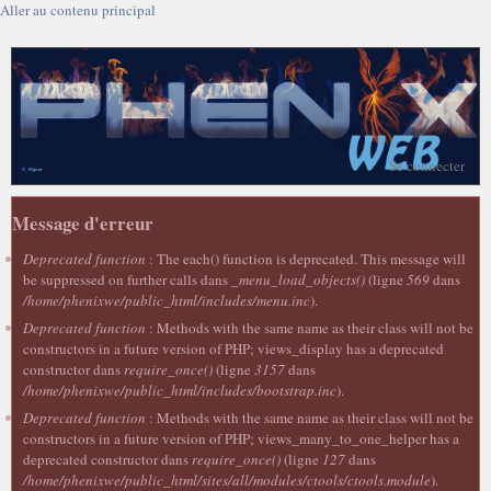
Aller au contenu principal
Se connecter
Message d'erreur
Deprecated function
: The each() function is deprecated. This message will
be suppressed on further calls dans
_menu_load_objects()
(ligne
569
dans
/home/phenixwe/public_html/includes/menu.inc
).
Deprecated function
: Methods with the same name as their class will not be
constructors in a future version of PHP; views_display has a deprecated
constructor dans
require_once()
(ligne
3157
dans
/home/phenixwe/public_html/includes/bootstrap.inc
).
Deprecated function
: Methods with the same name as their class will not be
constructors in a future version of PHP; views_many_to_one_helper has a
deprecated constructor dans
require_once()
(ligne
127
dans
/home/phenixwe/public_html/sites/all/modules/ctools/ctools.module
).