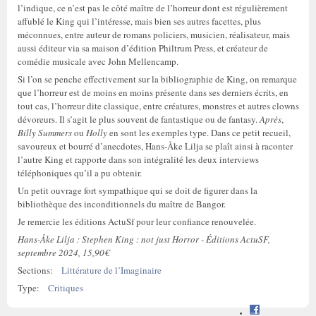
l’indique, ce n’est pas le côté maître de l’horreur dont est régulièrement
affublé le King qui l’intéresse, mais bien ses autres facettes, plus
méconnues, entre auteur de romans policiers, musicien, réalisateur, mais
aussi éditeur via sa maison d’édition Philtrum Press, et créateur de
comédie musicale avec John Mellencamp.
Si l’on se penche effectivement sur la bibliographie de King, on remarque
que l’horreur est de moins en moins présente dans ses derniers écrits, en
tout cas, l’horreur dite classique, entre créatures, monstres et autres clowns
dévoreurs. Il s’agit le plus souvent de fantastique ou de fantasy.
Après
,
Billy Summers
ou
Holly
en sont les exemples type. Dans ce petit recueil,
savoureux et bourré d’anecdotes, Hans-Åke Lilja se plaît ainsi à raconter
l’autre King et rapporte dans son intégralité les deux interviews
téléphoniques qu’il a pu obtenir.
Un petit ouvrage fort sympathique qui se doit de figurer dans la
bibliothèque des inconditionnels du maître de Bangor.
Je remercie les éditions ActuSf pour leur confiance renouvelée.
Hans-Åke Lilja : Stephen King : not just Horror - Éditions ActuSF,
septembre 2024, 15,90€
Sections:
Littérature de l’Imaginaire
Type:
Critiques