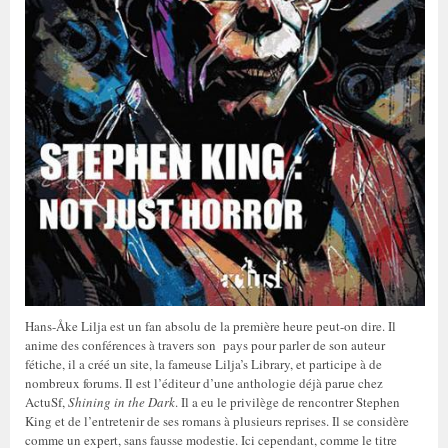
Hans-Åke Lilja est un fan absolu de la première heure peut-on dire. Il
anime des conférences à travers son pays pour parler de son auteur
fétiche, il a créé un site, la fameuse Lilja’s Library, et participe à de
nombreux forums. Il est l’éditeur d’une anthologie déjà parue chez
ActuSf,
Shining in the Dark
. Il a eu le privilège de rencontrer Stephen
King et de l’entretenir de ses romans à plusieurs reprises. Il se considère
comme un expert, sans fausse modestie. Ici cependant, comme le titre