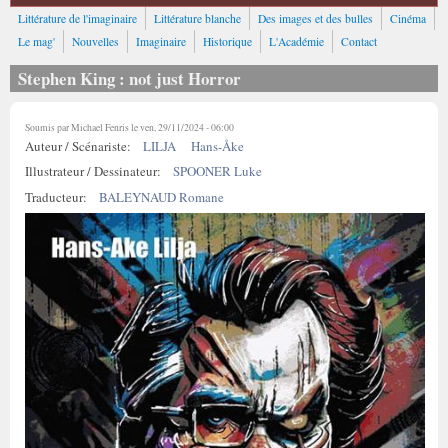
Littérature de l'imaginaire
Littérature blanche
Des images et des bulles
Cinéma
Le mag'
Nouvelles
Imaginaire
Historique
L'Académie
Contact
Stephen King : not just Horror
Soumis par
Michael Fenris
le ven, 29/11/2024 - 06:00
Auteur / Scénariste:
LILJA
Hans-Åke
Illustrateur / Dessinateur:
SPOONER Luke
Traducteur:
BALEYNAUD Romane