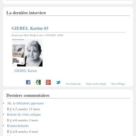
La dernière interview
GIEBEL Karine 03
Soumis par
Marc Bailly
le mer, 17/07/2024 - 06:00
GIEBEL Karine
Facebook Like
Share on Facebook
Tweet Widget
Derniers commentaires
Ah, la littérature japonaise
2 années 11 mois
Il y a
Retour de votre critique
6 années 3 mois
Il y a
Remerciements
8 années 4 mois
Il y a