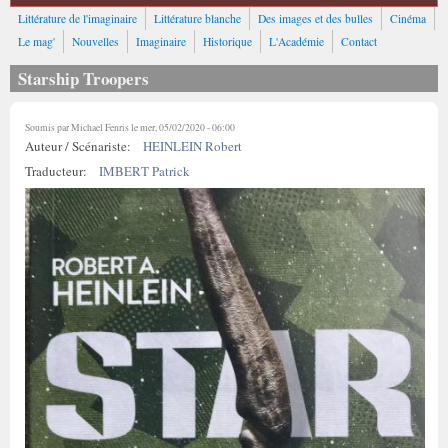
Littérature de l'imaginaire
Littérature blanche
Des images et des bulles
Cinéma
Le mag'
Nouvelles
Imaginaire
Historique
L'Académie
Contact
Starship Troopers
Soumis par
Michael Fenris
le mer, 05/02/2020 - 06:00
Auteur / Scénariste:
HEINLEIN Robert
Traducteur:
IMBERT Patrick