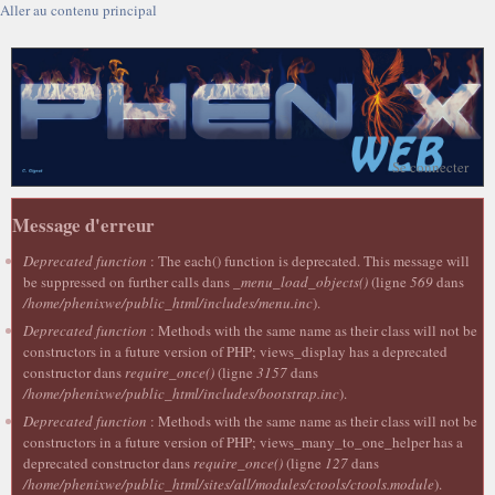
Aller au contenu principal
Se connecter
Message d'erreur
Deprecated function
: The each() function is deprecated. This message will
be suppressed on further calls dans
_menu_load_objects()
(ligne
569
dans
/home/phenixwe/public_html/includes/menu.inc
).
Deprecated function
: Methods with the same name as their class will not be
constructors in a future version of PHP; views_display has a deprecated
constructor dans
require_once()
(ligne
3157
dans
/home/phenixwe/public_html/includes/bootstrap.inc
).
Deprecated function
: Methods with the same name as their class will not be
constructors in a future version of PHP; views_many_to_one_helper has a
deprecated constructor dans
require_once()
(ligne
127
dans
/home/phenixwe/public_html/sites/all/modules/ctools/ctools.module
).