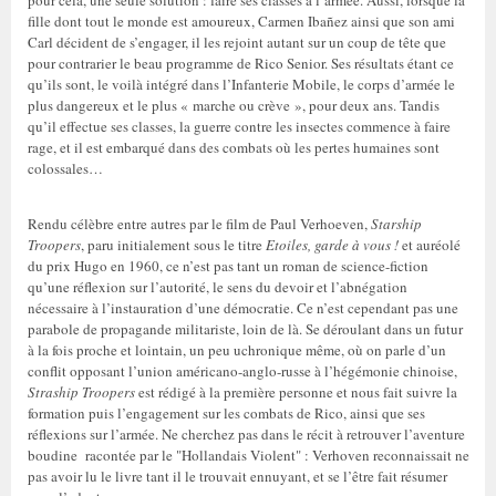
pour cela, une seule solution : faire ses classes à l’armée. Aussi, lorsque la
fille dont tout le monde est amoureux, Carmen Ibañez ainsi que son ami
Carl décident de s’engager, il les rejoint autant sur un coup de tête que
pour contrarier le beau programme de Rico Senior. Ses résultats étant ce
qu’ils sont, le voilà intégré dans l’Infanterie Mobile, le corps d’armée le
plus dangereux et le plus « marche ou crève », pour deux ans. Tandis
qu’il effectue ses classes, la guerre contre les insectes commence à faire
rage, et il est embarqué dans des combats où les pertes humaines sont
colossales…
Rendu célèbre entre autres par le film de Paul Verhoeven,
Starship
Troopers
, paru initialement sous le titre
Etoiles, garde à vous !
et auréolé
du prix Hugo en 1960, ce n’est pas tant un roman de science-fiction
qu’une réflexion sur l’autorité, le sens du devoir et l’abnégation
nécessaire à l’instauration d’une démocratie. Ce n’est cependant pas une
parabole de propagande militariste, loin de là. Se déroulant dans un futur
à la fois proche et lointain, un peu uchronique même, où on parle d’un
conflit opposant l’union américano-anglo-russe à l’hégémonie chinoise,
Straship Troopers
est rédigé à la première personne et nous fait suivre la
formation puis l’engagement sur les combats de Rico, ainsi que ses
réflexions sur l’armée. Ne cherchez pas dans le récit à retrouver l’aventure
boudine racontée par le "Hollandais Violent" : Verhoven reconnaissait ne
pas avoir lu le livre tant il le trouvait ennuyant, et se l’être fait résumer