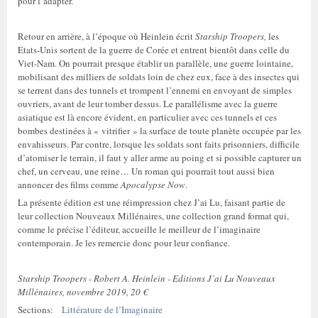
pour l’adapter.
Retour en arrière, à l’époque où Heinlein écrit
Starship Troopers,
les
Etats-Unis sortent de la guerre de Corée et entrent bientôt dans celle du
Viet-Nam. On pourrait presque établir un parallèle, une guerre lointaine,
mobilisant des milliers de soldats loin de chez eux, face à des insectes qui
se terrent dans des tunnels et trompent l’ennemi en envoyant de simples
ouvriers, avant de leur tomber dessus. Le parallélisme avec la guerre
asiatique est là encore évident, en particulier avec ces tunnels et ces
bombes destinées à « vitrifier » la surface de toute planète occupée par les
envahisseurs. Par contre, lorsque les soldats sont faits prisonniers, difficile
d’atomiser le terrain, il faut y aller arme au poing et si possible capturer un
chef, un cerveau, une reine… Un roman qui pourrait tout aussi bien
annoncer des films comme
Apocalypse Now
.
La présente édition est une réimpression chez J’ai Lu, faisant partie de
leur collection Nouveaux Millénaires, une collection grand format qui,
comme le précise l’éditeur, accueille le meilleur de l’imaginaire
contemporain. Je les remercie donc pour leur confiance.
Starship Troopers - Robert A. Heinlein - Editions J’ai Lu Nouveaux
Millénaires, novembre 2019, 20 €
Sections:
Littérature de l’Imaginaire