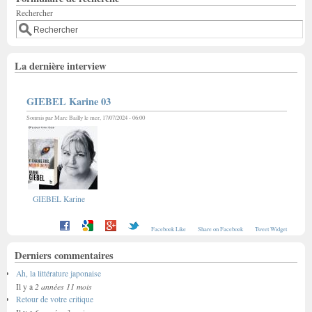
Rechercher
La dernière interview
GIEBEL Karine 03
Soumis par
Marc Bailly
le mer, 17/07/2024 - 06:00
GIEBEL Karine
Facebook Like
Share on Facebook
Tweet Widget
Derniers commentaires
Ah, la littérature japonaise
2 années 11 mois
Il y a
Retour de votre critique