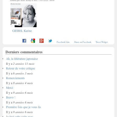
Soumis par
Marc Bailly
le mer, 17/07/2024 - 06:00
GIEBEL Karine
Facebook Like
Share on Facebook
Tweet Widget
Derniers commentaires
Ah, la littérature japonaise
2 années 11 mois
Il y a
Retour de votre critique
6 années 3 mois
Il y a
Remerciements
8 années 4 mois
Il y a
Merci
9 années 6 mois
Il y a
Bravo !
9 années 6 mois
Il y a
Première fois que je vous lis
9 années 6 mois
Il y a
Je lirai cette suite avec