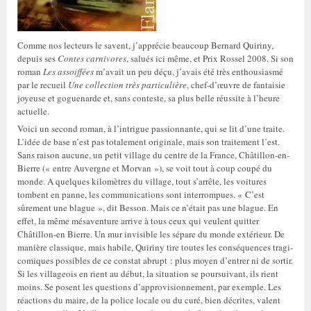
Comme nos lecteurs le savent, j’apprécie beaucoup Bernard Quiriny,
depuis ses
Contes carnivores
, salués ici même, et Prix Rossel 2008. Si son
roman
Les assoiffées
m’avait un peu déçu, j’avais été très enthousiasmé
par le recueil
Une collection très particulière
, chef-d’œuvre de fantaisie
joyeuse et goguenarde et, sans conteste, sa plus belle réussite à l’heure
actuelle.
Voici un second roman, à l’intrigue passionnante, qui se lit d’une traite.
L’idée de base n’est pas totalement originale, mais son traitement l’est.
Sans raison aucune, un petit village du centre de la France, Châtillon-en-
Bierre (« entre Auvergne et Morvan »), se voit tout à coup coupé du
monde. A quelques kilomètres du village, tout s’arrête, les voitures
tombent en panne, les communications sont interrompues. « C’est
sûrement une blague », dit Besson. Mais ce n’était pas une blague. En
effet, la même mésaventure arrive à tous ceux qui veulent quitter
Châtillon-en Bierre. Un mur invisible les sépare du monde extérieur. De
manière classique, mais habile, Quiriny tire toutes les conséquences tragi-
comiques possibles de ce constat abrupt : plus moyen d’entrer ni de sortir.
Si les villageois en rient au début, la situation se poursuivant, ils rient
moins. Se posent les questions d’approvisionnement, par exemple. Les
réactions du maire, de la police locale ou du curé, bien décrites, valent