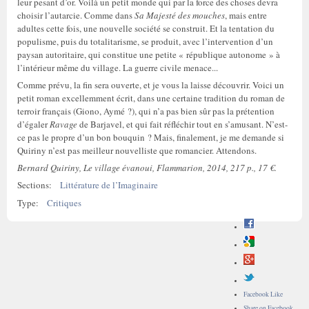
leur pesant d’or. Voilà un petit monde qui par la force des choses devra
choisir l’autarcie. Comme dans
Sa Majesté des mouches
, mais entre
adultes cette fois, une nouvelle société se construit. Et la tentation du
populisme, puis du totalitarisme, se produit, avec l’intervention d’un
paysan autoritaire, qui constitue une petite « république autonome » à
l’intérieur même du village. La guerre civile menace...
Comme prévu, la fin sera ouverte, et je vous la laisse découvrir. Voici un
petit roman excellemment écrit, dans une certaine tradition du roman de
terroir français (Giono, Aymé ?), qui n’a pas bien sûr pas la prétention
d’égaler
Ravage
de Barjavel, et qui fait réfléchir tout en s’amusant. N’est-
ce pas le propre d’un bon bouquin ? Mais, finalement, je me demande si
Quiriny n’est pas meilleur nouvelliste que romancier. Attendons.
Bernard Quiriny, Le village évanoui, Flammarion, 2014, 217 p., 17 €.
Sections:
Littérature de l’Imaginaire
Type:
Critiques
Facebook Like
Share on Facebook