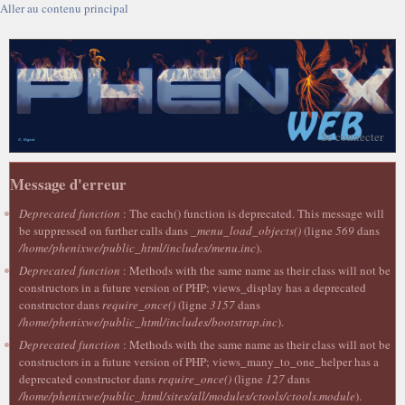
Aller au contenu principal
Se connecter
Message d'erreur
Deprecated function
: The each() function is deprecated. This message will
be suppressed on further calls dans
_menu_load_objects()
(ligne
569
dans
/home/phenixwe/public_html/includes/menu.inc
).
Deprecated function
: Methods with the same name as their class will not be
constructors in a future version of PHP; views_display has a deprecated
constructor dans
require_once()
(ligne
3157
dans
/home/phenixwe/public_html/includes/bootstrap.inc
).
Deprecated function
: Methods with the same name as their class will not be
constructors in a future version of PHP; views_many_to_one_helper has a
deprecated constructor dans
require_once()
(ligne
127
dans
/home/phenixwe/public_html/sites/all/modules/ctools/ctools.module
).