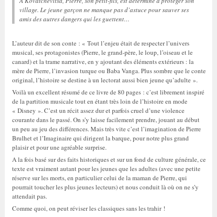
À Kovatchevitsa, Pierre, son petit-fils, est déterminé à protéger son
village. Le jeune garçon ne manque pas d’astuce pour sauver ses
amis des autres dangers qui les guettent…
L’auteur dit de son conte : « Tout l’enjeu était de respecter l’univers
musical, ses protagonistes (Pierre, le grand-père, le loup, l’oiseau et le
canard) et la trame narrative, en y ajoutant des éléments extérieurs : la
mère de Pierre, l’invasion turque ou Baba Vanga. Plus sombre que le conte
original, l’histoire se destine à un lectorat aussi bien jeune qu’adulte ».
Voilà un excellent résumé de ce livre de 80 pages : c’est librement inspiré
de la partition musicale tout en étant très loin de l’histoire en mode
« Disney ». C’est un récit assez dur et parfois cruel d’une violence
courante dans le passé. On s’y laisse facilement prendre, jouant au début
un peu au jeu des différences. Mais très vite c’est l’imagination de Pierre
Brulhet et l’Imaginaire qui dirigent la barque, pour notre plus grand
plaisir et pour une agréable surprise.
A la fois basé sur des faits historiques et sur un fond de culture générale, ce
texte est vraiment autant pour les jeunes que les adultes (avec une petite
réserve sur les morts, en particulier celui de la maman de Pierre, qui
pourrait toucher les plus jeunes lecteurs) et nous conduit là où on ne s’y
attendait pas.
Comme quoi, on peut réviser les classiques sans les trahir !