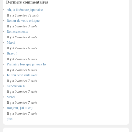
Derniers commentaires
Ah, la littérature japonaise
2 années 11 mois
Il y a
Retour de votre critique
6 années 3 mois
Il y a
Remerciements
8 années 4 mois
Il y a
Merci
9 années 6 mois
Il y a
Bravo !
9 années 6 mois
Il y a
Première fois que je vous lis
9 années 6 mois
Il y a
Je lirai cette suite avec
9 années 7 mois
Il y a
Génération K
9 années 7 mois
Il y a
Merci
9 années 7 mois
Il y a
Bonjour, j'ai lu et j
9 années 7 mois
Il y a
plus