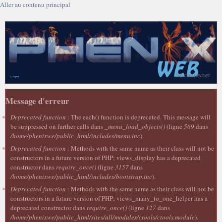
Aller au contenu principal
Se connecter
Message d'erreur
Deprecated function
: The each() function is deprecated. This message will
be suppressed on further calls dans
_menu_load_objects()
(ligne
569
dans
/home/phenixwe/public_html/includes/menu.inc
).
Deprecated function
: Methods with the same name as their class will not be
constructors in a future version of PHP; views_display has a deprecated
constructor dans
require_once()
(ligne
3157
dans
/home/phenixwe/public_html/includes/bootstrap.inc
).
Deprecated function
: Methods with the same name as their class will not be
constructors in a future version of PHP; views_many_to_one_helper has a
deprecated constructor dans
require_once()
(ligne
127
dans
/home/phenixwe/public_html/sites/all/modules/ctools/ctools.module
).