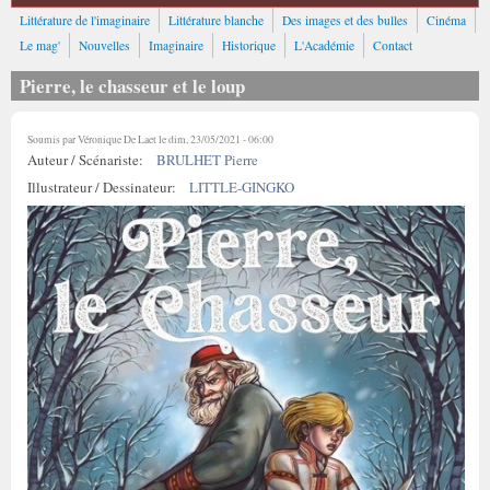
Littérature de l'imaginaire
Littérature blanche
Des images et des bulles
Cinéma
Le mag'
Nouvelles
Imaginaire
Historique
L'Académie
Contact
Pierre, le chasseur et le loup
Soumis par
Véronique De Laet
le dim, 23/05/2021 - 06:00
Auteur / Scénariste:
BRULHET Pierre
Illustrateur / Dessinateur:
LITTLE-GINGKO