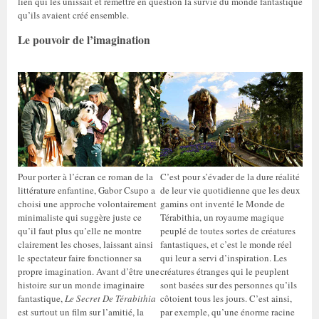
lien qui les unissait et remettre en question la survie du monde fantastique
qu’ils avaient créé ensemble.
Le pouvoir de l’imagination
Pour porter à l’écran ce roman de la
C’est pour s’évader de la dure réalité
littérature enfantine, Gabor Csupo a
de leur vie quotidienne que les deux
choisi une approche volontairement
gamins ont inventé le Monde de
minimaliste qui suggère juste ce
Térabithia, un royaume magique
qu’il faut plus qu’elle ne montre
peuplé de toutes sortes de créatures
clairement les choses, laissant ainsi
fantastiques, et c’est le monde réel
le spectateur faire fonctionner sa
qui leur a servi d’inspiration. Les
propre imagination. Avant d’être une
créatures étranges qui le peuplent
histoire sur un monde imaginaire
sont basées sur des personnes qu’ils
fantastique,
Le Secret De Térabithia
côtoient tous les jours. C’est ainsi,
est surtout un film sur l’amitié, la
par exemple, qu’une énorme racine