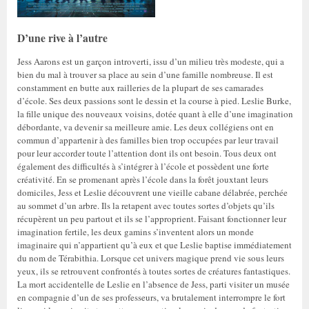
D’une rive à l’autre
Jess Aarons est un garçon introverti, issu d’un milieu très modeste, qui a
bien du mal à trouver sa place au sein d’une famille nombreuse. Il est
constamment en butte aux railleries de la plupart de ses camarades
d’école. Ses deux passions sont le dessin et la course à pied. Leslie Burke,
la fille unique des nouveaux voisins, dotée quant à elle d’une imagination
débordante, va devenir sa meilleure amie. Les deux collégiens ont en
commun d’appartenir à des familles bien trop occupées par leur travail
pour leur accorder toute l’attention dont ils ont besoin. Tous deux ont
également des difficultés à s’intégrer à l’école et possèdent une forte
créativité. En se promenant après l’école dans la forêt jouxtant leurs
domiciles, Jess et Leslie découvrent une vieille cabane délabrée, perchée
au sommet d’un arbre. Ils la retapent avec toutes sortes d’objets qu’ils
récupèrent un peu partout et ils se l’approprient. Faisant fonctionner leur
imagination fertile, les deux gamins s’inventent alors un monde
imaginaire qui n’appartient qu’à eux et que Leslie baptise immédiatement
du nom de Térabithia. Lorsque cet univers magique prend vie sous leurs
yeux, ils se retrouvent confrontés à toutes sortes de créatures fantastiques.
La mort accidentelle de Leslie en l’absence de Jess, parti visiter un musée
en compagnie d’un de ses professeurs, va brutalement interrompre le fort