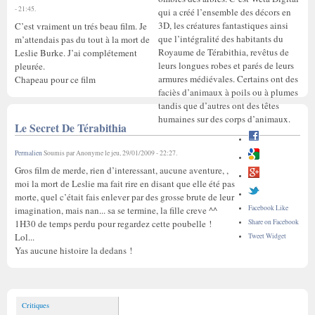
- 21:45
.
qui a créé l’ensemble des décors en
3D, les créatures fantastiques ainsi
C’est vraiment un trés beau film. Je
que l’intégralité des habitants du
m’attendais pas du tout à la mort de
Royaume de Térabithia, revêtus de
Leslie Burke. J’ai complétement
leurs longues robes et parés de leurs
pleurée.
armures médiévales. Certains ont des
Chapeau pour ce film
faciès d’animaux à poils ou à plumes
tandis que d’autres ont des têtes
humaines sur des corps d’animaux.
Le Secret De Térabithia
Permalien
Soumis par
Anonyme
le
jeu, 29/01/2009 - 22:27
.
Gros film de merde, rien d’interessant, aucune aventure, ,
moi la mort de Leslie ma fait rire en disant que elle été pas
morte, quel c’était fais enlever par des grosse brute de leur
Facebook Like
imagination, mais nan... sa se termine, la fille creve ^^
Share on Facebook
1H30 de temps perdu pour regardez cette poubelle !
Lol...
Tweet Widget
Yas aucune histoire la dedans !
Critiques