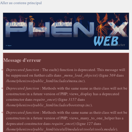
Aller au contenu principal
Se connecter
Message d'erreur
Deprecated function
: The each() function is deprecated. This message will
be suppressed on further calls dans
_menu_load_objects()
(ligne
569
dans
/home/phenixwe/public_html/includes/menu.inc
).
Deprecated function
: Methods with the same name as their class will not be
constructors in a future version of PHP; views_display has a deprecated
constructor dans
require_once()
(ligne
3157
dans
/home/phenixwe/public_html/includes/bootstrap.inc
).
Deprecated function
: Methods with the same name as their class will not be
constructors in a future version of PHP; views_many_to_one_helper has a
deprecated constructor dans
require_once()
(ligne
127
dans
/home/phenixwe/public_html/sites/all/modules/ctools/ctools.module
).