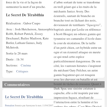
force de la vie et la façon de
d’arbre sortant de terre se transforme
surmonter la mort d’un proche.
en troll géant qui a les traits de la
méchante Janice Avery. Des
Le Secret De Térabithia
écureuils, sautant de branche en
branche tout en lâchant des noix,
Réalisation : Gabor Csupo
deviennent de terrifiants “
Squogres
”,
Avec : Josh Hutcherson, Annasophia
baptisés ainsi par Leslie en référence
Robb, Robert Patrick, Zooey
à Scott Hoager, un odieux gamin qui
Deschanel, Bailee Madison, Kate
tyrannise ses camarades d’école dans
Butler, Latham Gaines, Judy
la cour de récréation. De la taille
McIntosh.
d’un petit chien, cet hybride entre un
ogre et un écureuil attaque en meute
Sortie le 28 mars
ce qui rend cette espèce
Durée : 1h 34
particulièrement dangereuse. De son
Sections:
Cinéma
côté, les vautours hirsutes s’inspirent
du méchant Gary Fulcher, un autre
Type:
Critiques
gamin bagarreur qui est rouquin
avec les cheveux en bataille et est
Commentaires
bourré de tâches de rousseur. Quant à
Dark Spar, une sinistre créature à
capuche, elle a été inspirée par une
Le Secret De Térabithia
impression fugace, résultant de
l’interaction entre la lumière et les
Permalien
Soumis par
Anonyme
le
mer, 11/04/2007
ombres des arbres. C’est Weta Digital