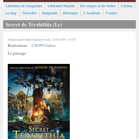
Littérature de l'imaginaire
Littérature blanche
Des images et des bulles
Cinéma
Le mag'
Nouvelles
Imaginaire
Historique
L'Académie
Contact
Secret de Térabithia (Le)
Soumis par
Josèphe Ghenzer
le sam, 31/03/2007 - 16:54
Réalisateur:
CSUPO Gabor
Le passage