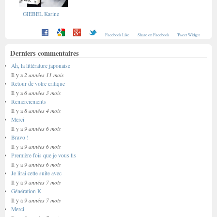
GIEBEL Karine
Facebook Like
Share on Facebook
Tweet Widget
Derniers commentaires
Ah, la littérature japonaise
2 années 11 mois
Il y a
Retour de votre critique
6 années 3 mois
Il y a
Remerciements
8 années 4 mois
Il y a
Merci
9 années 6 mois
Il y a
Bravo !
9 années 6 mois
Il y a
Première fois que je vous lis
9 années 6 mois
Il y a
Je lirai cette suite avec
9 années 7 mois
Il y a
Génération K
9 années 7 mois
Il y a
Merci