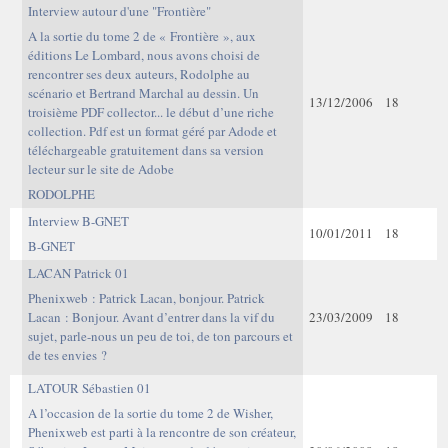
Interview autour d'une "Frontière"
A la sortie du tome 2 de « Frontière », aux
éditions Le Lombard, nous avons choisi de
rencontrer ses deux auteurs, Rodolphe au
scénario et Bertrand Marchal au dessin. Un
13/12/2006
18
troisième PDF collector... le début d’une riche
collection. Pdf est un format géré par Adode et
téléchargeable gratuitement dans sa version
lecteur sur le site de Adobe
RODOLPHE
Interview B-GNET
10/01/2011
18
B-GNET
LACAN Patrick 01
Phenixweb : Patrick Lacan, bonjour. Patrick
Lacan : Bonjour. Avant d’entrer dans la vif du
23/03/2009
18
sujet, parle-nous un peu de toi, de ton parcours et
de tes envies ?
LATOUR Sébastien 01
A l’occasion de la sortie du tome 2 de Wisher,
Phenixweb est parti à la rencontre de son créateur,