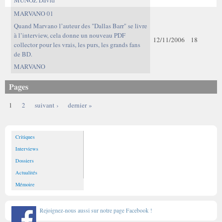
MUNOZ David
MARVANO 01
Quand Marvano l’auteur des "Dallas Barr" se livre
à l’interview, cela donne un nouveau PDF
12/11/2006
18
collector pour les vrais, les purs, les grands fans
de BD.
MARVANO
Pages
1
2
suivant ›
dernier »
Critiques
Interviews
Dossiers
Actualités
Mémoire
Rejoignez-nous aussi sur notre page Facebook !