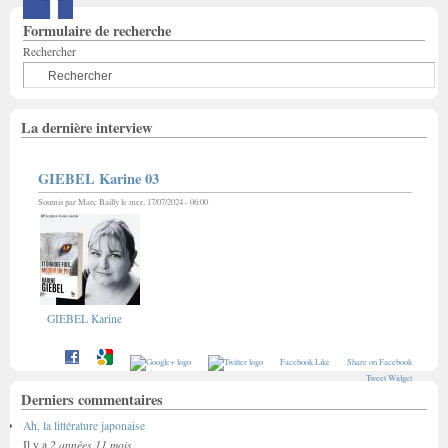
Formulaire de recherche
Rechercher
La dernière interview
GIEBEL Karine 03
Soumis par
Marc Bailly
le mer, 17/07/2024 - 06:00
GIEBEL Karine
Facebook Like
Share on Facebook
Tweet Widget
Derniers commentaires
Ah, la littérature japonaise
2 années 11 mois
Il y a