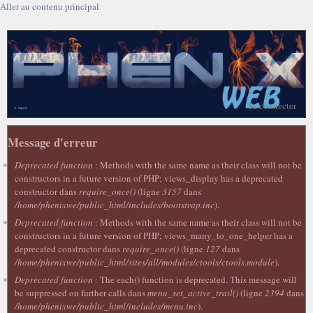
Aller au contenu principal
Se connecter
Message d'erreur
Deprecated function
: Methods with the same name as their class will not be
constructors in a future version of PHP; views_display has a deprecated
constructor dans
require_once()
(ligne
3157
dans
/home/phenixwe/public_html/includes/bootstrap.inc
).
Deprecated function
: Methods with the same name as their class will not be
constructors in a future version of PHP; views_many_to_one_helper has a
deprecated constructor dans
require_once()
(ligne
127
dans
/home/phenixwe/public_html/sites/all/modules/ctools/ctools.module
).
Deprecated function
: The each() function is deprecated. This message will
be suppressed on further calls dans
menu_set_active_trail()
(ligne
2394
dans
/home/phenixwe/public_html/includes/menu.inc
).