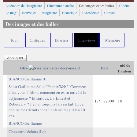
Littérature de l'imaginaire
Littérature blanche
Des images et des bulles
Cinéma
Le mag'
Nouvelles
Imaginaire
Historique
L'Académie
Contact
Des images et des bulles
- Tout -
Critiques
Dossiers
Interviews
Mémoire
uid de
Titre
Date
l'auteur
BIANCO Guillaume 01
Salut Guillaume Salut "PhenixWeb" !Comment
allez vous ? Alors, comment en es-tu arrivé à la
bd jeunesse ? Et surtout, à « Ernest et
17/11/2009
18
Rebecca » ? J’en ai toujours fais en fait. Et ce,
depuis mes débuts chez Lanfeust mag il y a 10
ans.
BIANCO Guillaume
Chasseur d'éclairs (Le)