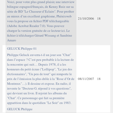
Voici, pour votre plus grand plaisir, une interview
bilingue espagnol/français, de Kenny Ruiz sur sa
série de BD "Le Chasseur d’Eclairs". Pour profiter
au mieux d’un excellent graphisme, Phénixweb
21/10/2006
18
vous la propose en fichier PDF téléchargeable
(Adobe Acrobat Reader 7.0). Vous pouvez
charger la version gratuite de ce lecteur ici. Le
fichier à télécharger Gérard Wissang et Sandrine
Amaro
GELUCK Philippe 01
Philippe Geluck enverra-t-il un jour son "Chat"
dans l’espace ? C’est peu probable à la lecture de
la rencontre qui suit… Depuis 1978, il a les
honneurs du petit écran ("Lollipop", "Le jeu des
dictionnaires", "Un peu de tout" qui remporte le
prix de l’émission la plus drôle à la "Rose d’Or de
08/11/2007
18
Montreux"…). Il dessine et expose. En radio, il
invente le "Docteur G. répond à vos questions",
qui devient un livre. Il rejoint les albums du
"Chat". Ce personnage qui fait sa première
apparition dans le quotidien "Le Soir" en 1983.
GELUCK Philippe