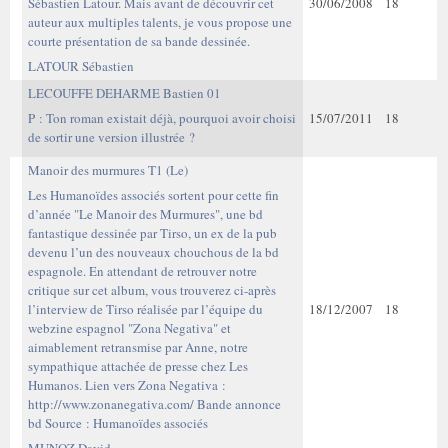
Sébastien Latour. Mais avant de découvrir cet
30/06/2008
18
auteur aux multiples talents, je vous propose une
courte présentation de sa bande dessinée.
LATOUR Sébastien
LECOUFFE DEHARME Bastien 01
P : Ton roman existait déjà, pourquoi avoir choisi
15/07/2011
18
de sortir une version illustrée ?
Manoir des murmures T1 (Le)
Les Humanoïdes associés sortent pour cette fin
d’année "Le Manoir des Murmures", une bd
fantastique dessinée par Tirso, un ex de la pub
devenu l’un des nouveaux chouchous de la bd
espagnole. En attendant de retrouver notre
critique sur cet album, vous trouverez ci-après
l’interview de Tirso réalisée par l’équipe du
18/12/2007
18
webzine espagnol "Zona Negativa" et
aimablement retransmise par Anne, notre
sympathique attachée de presse chez Les
Humanos. Lien vers Zona Negativa :
http://www.zonanegativa.com/ Bande annonce
bd Source : Humanoïdes associés