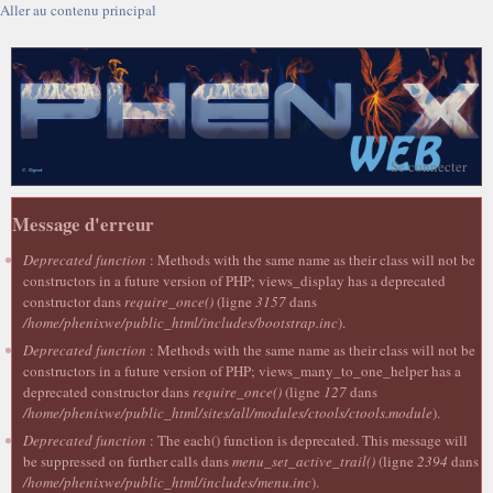
Aller au contenu principal
Se connecter
Message d'erreur
Deprecated function
: Methods with the same name as their class will not be
constructors in a future version of PHP; views_display has a deprecated
constructor dans
require_once()
(ligne
3157
dans
/home/phenixwe/public_html/includes/bootstrap.inc
).
Deprecated function
: Methods with the same name as their class will not be
constructors in a future version of PHP; views_many_to_one_helper has a
deprecated constructor dans
require_once()
(ligne
127
dans
/home/phenixwe/public_html/sites/all/modules/ctools/ctools.module
).
Deprecated function
: The each() function is deprecated. This message will
be suppressed on further calls dans
menu_set_active_trail()
(ligne
2394
dans
/home/phenixwe/public_html/includes/menu.inc
).