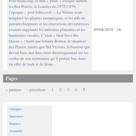
Pour beaucoup, le mot « punk » évoque surtout
les Sex Pistols, le Londres de 1975/1979,
l’époque « post baba cool ». La Valstar avait
remplacé les plantes aromatiques, et les riffs de
guitares hargneux et les éructations dévastatrices
avaient supplanté les mélodies planantes et les
09/08/2019
16
harmonies vocales. C’était « God Save the
Queen » ! hurlé par Johnny Rotten, le chanteur
des Pistols, tandis que Sid Vicious, le bassiste qui
devait bien mal finir, tirait frénétiquement sur les
cordes de son instrument qu’il portait bas, dans
un effet de look et de frime.
Pages
« premier
‹ précédent
1
2
3
4
5
Critiques
Interviews
Dossiers
Actualités