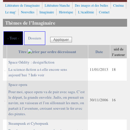
Littérature de l'imaginaire
Littérature blanche
Des images et des bulles
Cinéma
Le mag'
Nouvelles
Imaginaire
Historique
L'Académie
Contact
Thèmes de l’Imaginaire
- Tout -
Dossiers
uid de
Titre
Date
l'auteur
Space Oddity : design/fiction
La science-fiction a-t-elle encore sens
11/01/2013
18
aujourd’hui ? Info voir
Space opera
Pour moi, space opera va de pair avec saga. C’est
le départ, la grande envolée. Jadis, on prenait un
30/11/2006
16
navire, un vaisseau et l’on sillonnait les mers, on
partait à l’aventure, croisant souvent le fer avec
des pirates.
Steampunk et Cyberpunk