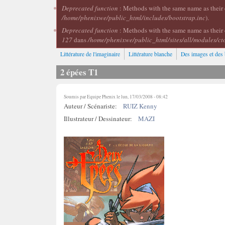
Deprecated function
: Methods with the same name as their c
/home/phenixwe/public_html/includes/bootstrap.inc
).
Deprecated function
: Methods with the same name as their 
127
dans
/home/phenixwe/public_html/sites/all/modules/ct
Littérature de l'imaginaire
Littérature blanche
Des images et des 
2 épées T1
Soumis par
Equipe Phenix
le lun, 17/03/2008 - 08:42
Auteur / Scénariste:
RUIZ Kenny
Illustrateur / Dessinateur:
MAZI