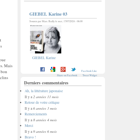
GIEBEL Karine 03
Soumis par
Marc Bailly
le mer, 17/07/2024 - 06:00
t
ns
GIEBEL Karine
joue
es. Mais
n bon
Facebook Like
Share on Facebook
Tweet Widget
clins
Derniers commentaires
Ah, la littérature japonaise
2 années 11 mois
Il y a
Retour de votre critique
6 années 3 mois
Il y a
Remerciements
8 années 4 mois
Il y a
Merci
9 années 6 mois
Il y a
Bravo !