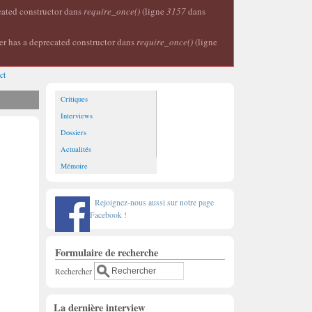
ecated constructor dans
require_once()
(ligne
3157
dans
er has a deprecated constructor dans
require_once()
(ligne
ct
Critiques
Interviews
Dossiers
Actualités
Mémoire
Rejoignez-nous aussi sur notre page
Facebook !
Formulaire de recherche
Rechercher
La dernière interview