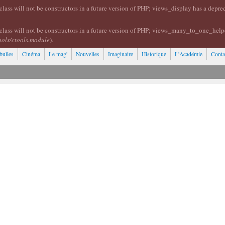
lass will not be constructors in a future version of PHP; views_display has a depr
class will not be constructors in a future version of PHP; views_many_to_one_help
ools/ctools.module
).
bulles
Cinéma
Le mag'
Nouvelles
Imaginaire
Historique
L'Académie
Conta