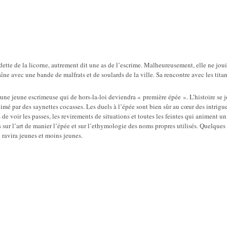
adette de la licorne, autrement dit une as de l’escrime. Malheureusement, elle ne joui
aîne avec une bande de malfrats et de soulards de la ville. Sa rencontre avec les tita
’une jeune escrimeuse qui de hors-la-loi deviendra « première épée ». L’histoire se 
imé par des saynettes cocasses. Les duels à l’épée sont bien sûr au cœur des intrigu
 de voir les passes, les revirements de situations et toutes les feintes qui animent u
ur l’art de manier l’épée et sur l’ethymologie des noms propres utilisés. Quelques 
 ravira jeunes et moins jeunes.