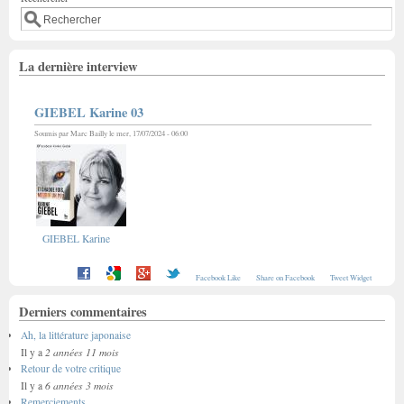
La dernière interview
GIEBEL Karine 03
Soumis par
Marc Bailly
le mer, 17/07/2024 - 06:00
GIEBEL Karine
Facebook Like
Share on Facebook
Tweet Widget
Derniers commentaires
Ah, la littérature japonaise
2 années 11 mois
Il y a
Retour de votre critique
6 années 3 mois
Il y a
Remerciements