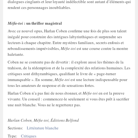
dialogues cinglants et leur loyauté indéfectible sont autant d’éléments qui
rendent ces personnages inoubliables.
: un thriller magistral
Méfie-toi
Avec ce nouvel opus, Harlan Coben confirme une fois de plus son talent
inégalé pour construire des intrigues labyrinthiques et surprendre ses
lecteurs à chaque chapitre. Entre mystères familiaux, secrets enfouis et
rebondissements imprévisibles,
Méfie-toi
est une course contre la montre
haletante.
Coben ne se contente pas de divertir : il explore aussi les thèmes de la
trahison, de la rédemption et de la complexité des relations humaines. Les
critiques sont dithyrambiques, qualifiant le livre de « page-turner
immanquable ». En somme,
Méfie-toi
est une lecture indispensable pour
tous les amateurs de suspense et de sensations fortes.
Harlan Coben n’a pas fini de nous étonner, et
Méfie-toi
en est la preuve
vivante. Un conseil : commencez-le seulement si vous êtes prêt à sacrifier
une nuit blanche. Vous ne le regretterez pas.
Harlan Coben, Méfie-toi, Éditions Belfond
Sections:
Littérature blanche
Type:
Critiques