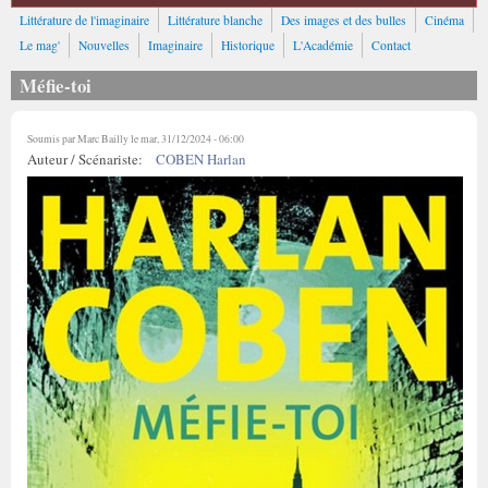
Littérature de l'imaginaire
Littérature blanche
Des images et des bulles
Cinéma
Le mag'
Nouvelles
Imaginaire
Historique
L'Académie
Contact
Méfie-toi
Soumis par
Marc Bailly
le mar, 31/12/2024 - 06:00
Auteur / Scénariste:
COBEN Harlan