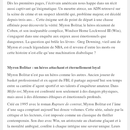
Dès les premières pages, l’écrivain américain nous happe dans un récit
aussi captivant qu’énigmatique. Un meurtre atroce, un ADN retrouvé sur
la scène de crime et un suspect identifié qui, problème majeur, est décédé
depuis trois ans… Cette énigme sert de point de départ à une chasse
effrénée pour découvrir la vérité. Myron Bolitar, le héros récurrent de
Coben, et son inséparable complice, Windsor Horne Lockwood III (Win),
s’engagent dans une enquête aux enjeux aussi émotionnels que
dangereux. La question qui brûle les lèvres : Greg Downing, vieil ami de
Myron et coach légendaire de NBA, est-il revenu d’entre les morts ou
cette histoire n’est-elle qu’une machination diabolique ?
Myron Bolitar : un héros attachant et éternellement loyal
Myron Bolitar n’est pas un héros comme les autres. Ancien joueur de
basket professionnel et ex-agent du FBI, il partage aujourd’hui son temps
entre sa carrière d’agent sportif et ses talents d’enquêteur amateur. Dans
Méfie-toi
, Myron est confronté non seulement à des dangers physiques,
mais aussi à des dilemmes éthiques et émotionnels profonds.
Créé en 1995 avec le roman
Rupture de contrat
, Myron Bolitar est l’âme
d’une saga comptant aujourd’hui douze volumes. Cette série, saluée par la
critique et les lecteurs, s’est imposée comme un classique du thriller
contemporain. Son duo avec Win, un aristocrate au charisme glaçant et à
la moralité ambiguë, confère à chaque intrigue une saveur unique. Leurs