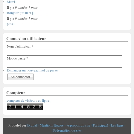
Merci
9 années 7 mois
Il y a
Bonjour, j'ai lu et j
9 années 7 mois
Il y a
plus
Connexion utilisateur
Nom d'utilisateur
*
Mot de passe
*
Demander un nouveau mot de passe
Compteur
compteur de visiteurs en ligne
Propulsé par
Drupal
-
Mentions légales
-
A propos du site
-
Participez!
-
Les liens
-
Présentation du site