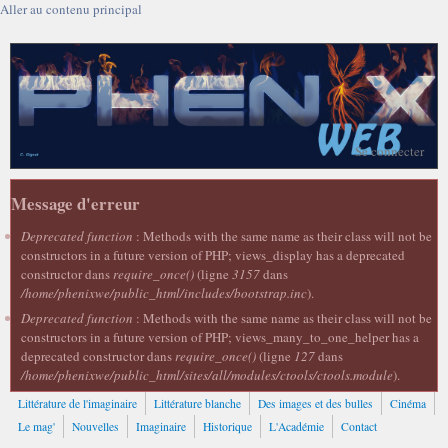
Aller au contenu principal
Se connecter
Message d'erreur
Deprecated function
: Methods with the same name as their class will not be
constructors in a future version of PHP; views_display has a deprecated
constructor dans
require_once()
(ligne
3157
dans
/home/phenixwe/public_html/includes/bootstrap.inc
).
Deprecated function
: Methods with the same name as their class will not be
constructors in a future version of PHP; views_many_to_one_helper has a
deprecated constructor dans
require_once()
(ligne
127
dans
/home/phenixwe/public_html/sites/all/modules/ctools/ctools.module
).
Littérature de l'imaginaire
Littérature blanche
Des images et des bulles
Cinéma
Le mag'
Nouvelles
Imaginaire
Historique
L'Académie
Contact