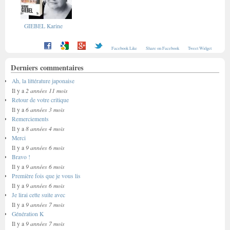
GIEBEL Karine
Facebook Like
Share on Facebook
Tweet Widget
Derniers commentaires
Ah, la littérature japonaise
2 années 11 mois
Il y a
Retour de votre critique
6 années 3 mois
Il y a
Remerciements
8 années 4 mois
Il y a
Merci
9 années 6 mois
Il y a
Bravo !
9 années 6 mois
Il y a
Première fois que je vous lis
9 années 6 mois
Il y a
Je lirai cette suite avec
9 années 7 mois
Il y a
Génération K
9 années 7 mois
Il y a