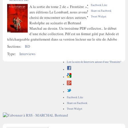
Facebook Like
A la sortie du tome 2 de « Frontière »,
Share on Facebook
aux éditions Le Lombard, nous avons
Tweet Widget
choisi de rencontrer ses deux auteurs,
Rodolphe au scénario et Bertrand
Marchal au dessin. Un troisième PDF collector... le début
d’une riche collection. Pdf est un format géré par Adode et
téléchargeable gratuitement dans sa version lecteur sur le site de Adobe
Sections:
BD
Type:
Interviews
Lire la suite
de Interview autour d'une "Frontière"
Facebook Like
Share on Facebook
Tweet Widget