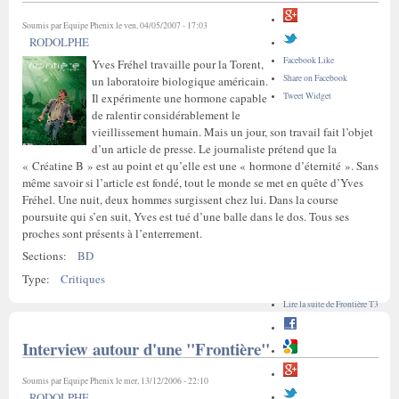
Soumis par
Equipe Phenix
le ven, 04/05/2007 - 17:03
RODOLPHE
Facebook Like
Yves Fréhel travaille pour la Torent,
Share on Facebook
un laboratoire biologique américain.
Tweet Widget
Il expérimente une hormone capable
de ralentir considérablement le
vieillissement humain. Mais un jour, son travail fait l’objet
d’un article de presse. Le journaliste prétend que la
« Créatine B » est au point et qu’elle est une « hormone d’éternité ». Sans
même savoir si l’article est fondé, tout le monde se met en quête d’Yves
Fréhel. Une nuit, deux hommes surgissent chez lui. Dans la course
poursuite qui s’en suit, Yves est tué d’une balle dans le dos. Tous ses
proches sont présents à l’enterrement.
Sections:
BD
Type:
Critiques
Lire la suite
de Frontière T3
Interview autour d'une "Frontière"
Soumis par
Equipe Phenix
le mer, 13/12/2006 - 22:10
RODOLPHE