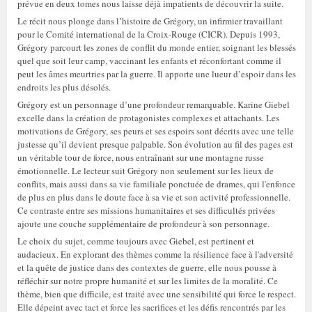
prévue en deux tomes nous laisse déjà impatients de découvrir la suite.
Le récit nous plonge dans l’histoire de Grégory, un infirmier travaillant
pour le Comité international de la Croix-Rouge (CICR). Depuis 1993,
Grégory parcourt les zones de conflit du monde entier, soignant les blessés
quel que soit leur camp, vaccinant les enfants et réconfortant comme il
peut les âmes meurtries par la guerre. Il apporte une lueur d’espoir dans les
endroits les plus désolés.
Grégory est un personnage d’une profondeur remarquable. Karine Giebel
excelle dans la création de protagonistes complexes et attachants. Les
motivations de Grégory, ses peurs et ses espoirs sont décrits avec une telle
justesse qu’il devient presque palpable. Son évolution au fil des pages est
un véritable tour de force, nous entraînant sur une montagne russe
émotionnelle. Le lecteur suit Grégory non seulement sur les lieux de
conflits, mais aussi dans sa vie familiale ponctuée de drames, qui l'enfonce
de plus en plus dans le doute face à sa vie et son activité professionnelle.
Ce contraste entre ses missions humanitaires et ses difficultés privées
ajoute une couche supplémentaire de profondeur à son personnage.
Le choix du sujet, comme toujours avec Giebel, est pertinent et
audacieux. En explorant des thèmes comme la résilience face à l'adversité
et la quête de justice dans des contextes de guerre, elle nous pousse à
réfléchir sur notre propre humanité et sur les limites de la moralité. Ce
thème, bien que difficile, est traité avec une sensibilité qui force le respect.
Elle dépeint avec tact et force les sacrifices et les défis rencontrés par les