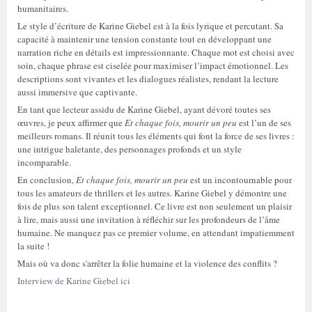
humanitaires.
Le style d’écriture de Karine Giebel est à la fois lyrique et percutant. Sa
capacité à maintenir une tension constante tout en développant une
narration riche en détails est impressionnante. Chaque mot est choisi avec
soin, chaque phrase est ciselée pour maximiser l’impact émotionnel. Les
descriptions sont vivantes et les dialogues réalistes, rendant la lecture
aussi immersive que captivante.
En tant que lecteur assidu de Karine Giebel, ayant dévoré toutes ses
œuvres, je peux affirmer que
Et chaque fois, mourir un peu
est l’un de ses
meilleurs romans. Il réunit tous les éléments qui font la force de ses livres :
une intrigue haletante, des personnages profonds et un style
incomparable.
En conclusion,
Et chaque fois, mourir un peu
est un incontournable pour
tous les amateurs de thrillers et les autres. Karine Giebel y démontre une
fois de plus son talent exceptionnel. Ce livre est non seulement un plaisir
à lire, mais aussi une invitation à réfléchir sur les profondeurs de l’âme
humaine. Ne manquez pas ce premier volume, en attendant impatiemment
la suite !
Mais où va donc s'arrêter la folie humaine et la violence des conflits ?
Interview de Karine Giebel ici