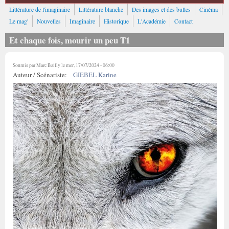
Littérature de l'imaginaire
Littérature blanche
Des images et des bulles
Cinéma
Le mag'
Nouvelles
Imaginaire
Historique
L'Académie
Contact
Et chaque fois, mourir un peu T1
Soumis par
Marc Bailly
le mer, 17/07/2024 - 06:00
Auteur / Scénariste:
GIEBEL Karine