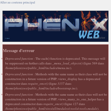
Aller au contenu principal
Se connecter
Message d'erreur
Deprecated function
: The each() function is deprecated. This message will
be suppressed on further calls dans
_menu_load_objects()
(ligne
569
dans
/home/phenixwe/public_html/includes/menu.inc
).
Deprecated function
: Methods with the same name as their class will not be
constructors in a future version of PHP; views_display has a deprecated
constructor dans
require_once()
(ligne
3157
dans
/home/phenixwe/public_html/includes/bootstrap.inc
).
Deprecated function
: Methods with the same name as their class will not be
constructors in a future version of PHP; views_many_to_one_helper has a
deprecated constructor dans
require_once()
(ligne
127
dans
/home/phenixwe/public_html/sites/all/modules/ctools/ctools.module
).