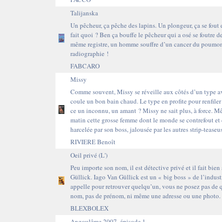
Talijanska
Un pêcheur, ça pêche des lapins. Un plongeur, ça se fout 
fait quoi ? Ben ça bouffe le pêcheur qui a osé se foutre d
même registre, un homme souffre d’un cancer du poumon. I
radiographie !
FABCARO
Missy
Comme souvent, Missy se réveille aux côtés d’un type avach
coule un bon bain chaud. Le type en profite pour renfiler 
ce un inconnu, un amant ? Missy ne sait plus, à force. Mêm
matin cette grosse femme dont le monde se contrefout et
harcelée par son boss, jalousée par les autres strip-teaseus
RIVIERE Benoît
Oeil privé (L')
Peu importe son nom, il est détective privé et il fait bi
Güllick. Iago Van Güllick est un « big boss » de l’indus
appelle pour retrouver quelqu’un, vous ne posez pas de 
nom, pas de prénom, ni même une adresse ou une photo. 
BLEXBOLEX
Angoulême 2007, épisode 1