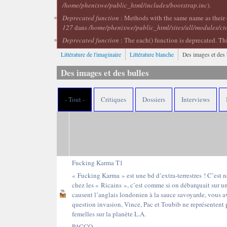
/home/phenixwe/public_html/includes/bootstrap.inc
).
Deprecated function
: Methods with the same name as their 
127
dans
/home/phenixwe/public_html/sites/all/modules/ct
Deprecated function
: The each() function is deprecated. Th
Littérature de l'imaginaire
Littérature blanche
Des images et des 
Des images et des bulles
- Tout -
Critiques
Dossiers
Interviews
Fucking Karma T1
« Fucking Karma » est une bd d’extra-terrestres ! C’est 
chez les « Ricains », c’est comme si on débarquait sur une
causent l’anglais londonien à la sauce savoyarde, vous a
question invasion, Vince, Pac et Toubib ne représentent 
femelles sur la planète L.A.
PACCO