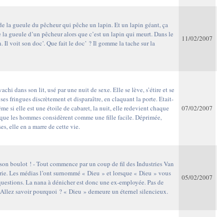
de la gueule du pêcheur qui pêche un lapin. Et un lapin géant, ça
e la gueule d’un pêcheur alors que c’est un lapin qui meurt. Dans le
11/02/2007
l voit son doc’. Que fait le doc’ ? Il gomme la tache sur la
i dans son lit, usé par une nuit de sexe. Elle se lève, s’étire et se
ses fringues discrètement et disparaître, en claquant la porte. Etait-
e si elle est une étoile de cabaret, la nuit, elle redevient chaque
07/02/2007
 que les hommes considèrent comme une fille facile. Déprimée,
es, elle en a marre de cette vie.
en son boulot ! - Tout commence par un coup de fil des Industries Van
trie. Les médias l’ont surnommé « Dieu » et lorsque « Dieu » vous
05/02/2007
questions. La nana à dénicher est donc une ex-employée. Pas de
Allez savoir pourquoi ? « Dieu » demeure un éternel silencieux.