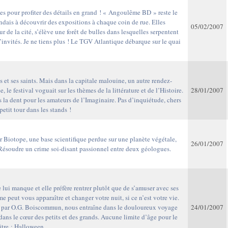
s pour profiter des détails en grand ! « Angoulême BD » reste le
dais à découvrir des expositions à chaque coin de rue. Elles
05/02/2007
r de la cité, s’élève une forêt de bulles dans lesquelles serpentent
 d’invités. Je ne tiens plus ! Le TGV Atlantique débarque sur le quai
ts et ses saints. Mais dans la capitale malouine, un autre rendez-
le festival voguait sur les thèmes de la littérature et de l’Histoire.
28/01/2007
s la dent pour les amateurs de l’Imaginaire. Pas d’inquiétude, chers
etit tour dans les stands !
t sur Biotope, une base scientifique perdue sur une planète végétale,
26/01/2007
Résoudre un crime soi-disant passionnel entre deux géologues.
 lui manque et elle préfère rentrer plutôt que de s’amuser avec ses
e peut vous apparaître et changer votre nuit, si ce n’est votre vie.
re par O.G. Boiscommun, nous entraîne dans le douloureux voyage
24/01/2007
 dans le cœur des petits et des grands. Aucune limite d’âge pour le
itre : Halloween