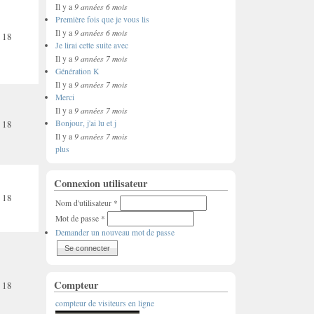
9 années 6 mois
Il y a
Première fois que je vous lis
9 années 6 mois
Il y a
18
Je lirai cette suite avec
9 années 7 mois
Il y a
Génération K
9 années 7 mois
Il y a
Merci
9 années 7 mois
Il y a
18
Bonjour, j'ai lu et j
9 années 7 mois
Il y a
plus
Connexion utilisateur
18
Nom d'utilisateur
*
Mot de passe
*
Demander un nouveau mot de passe
Compteur
18
compteur de visiteurs en ligne