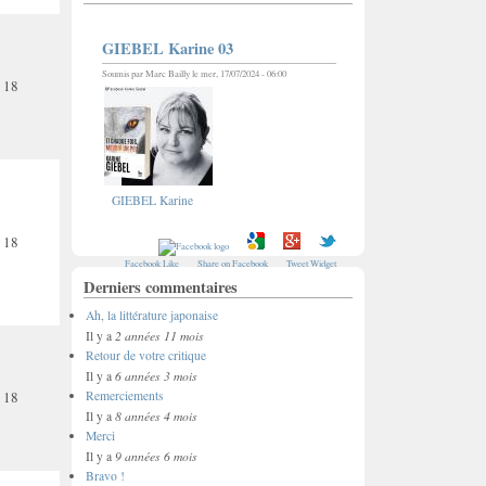
GIEBEL Karine 03
Soumis par
Marc Bailly
le mer, 17/07/2024 - 06:00
18
GIEBEL Karine
18
Facebook Like
Share on Facebook
Tweet Widget
Derniers commentaires
Ah, la littérature japonaise
2 années 11 mois
Il y a
Retour de votre critique
6 années 3 mois
Il y a
18
Remerciements
8 années 4 mois
Il y a
Merci
9 années 6 mois
Il y a
Bravo !