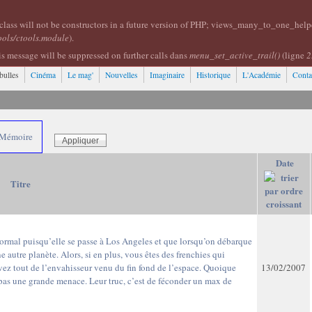
class will not be constructors in a future version of PHP; views_many_to_one_help
ools/ctools.module
).
is message will be suppressed on further calls dans
menu_set_active_trail()
(ligne
2
bulles
Cinéma
Le mag'
Nouvelles
Imaginaire
Historique
L'Académie
Conta
Mémoire
Date
Titre
normal puisqu’elle se passe à Los Angeles et que lorsqu’on débarque
 autre planète. Alors, si en plus, vous êtes des frenchies qui
vez tout de l’envahisseur venu du fin fond de l’espace. Quoique
13/02/2007
pas une grande menace. Leur truc, c’est de féconder un max de