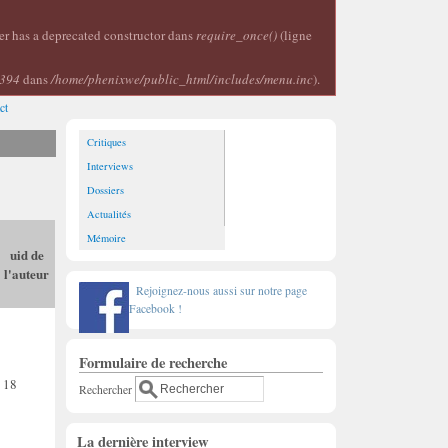
er has a deprecated constructor dans
require_once()
(ligne
394
dans
/home/phenixwe/public_html/includes/menu.inc
).
ct
Critiques
Interviews
Dossiers
Actualités
Mémoire
uid de
l'auteur
Rejoignez-nous aussi sur notre page
Facebook !
Formulaire de recherche
18
Rechercher
La dernière interview