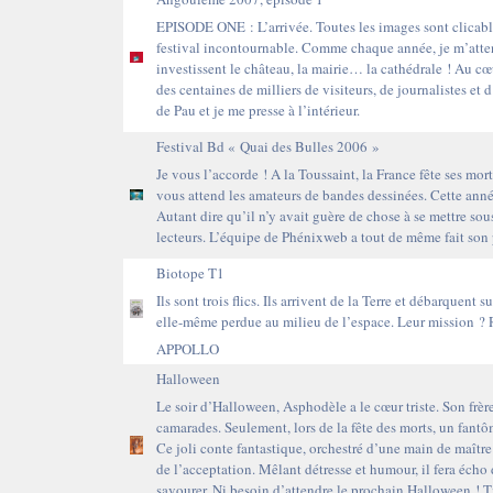
EPISODE ONE : L’arrivée. Toutes les images sont clicable
festival incontournable. Comme chaque année, je m’atten
investissent le château, la mairie… la cathédrale ! Au cœu
des centaines de milliers de visiteurs, de journalistes et
de Pau et je me presse à l’intérieur.
Festival Bd « Quai des Bulles 2006 »
Je vous l’accorde ! A la Toussaint, la France fête ses mor
vous attend les amateurs de bandes dessinées. Cette année, 
Autant dire qu’il n’y avait guère de chose à se mettre sou
lecteurs. L’équipe de Phénixweb a tout de même fait son p
Biotope T1
Ils sont trois flics. Ils arrivent de la Terre et débarquen
elle-même perdue au milieu de l’espace. Leur mission ? 
APPOLLO
Halloween
Le soir d’Halloween, Asphodèle a le cœur triste. Son frère
camarades. Seulement, lors de la fête des morts, un fantôm
Ce joli conte fantastique, orchestré d’une main de maît
de l’acceptation. Mêlant détresse et humour, il fera écho
savourer. Ni besoin d’attendre le prochain Halloween ! T