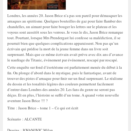
Londres, les années 20. Jason Brice n’a pas son pareil pour démasquer les
arnaques au spiritisme. Quelques bouteilles de gaz pour faire flamber des
chandelles, un aimant pour faire bouger les lettres sur le plateau et les
voyous sont aussitôt sous les verrous. Je vous le dis, Jason Brice remarque
tout. Pourtant, lorsque Mrs Prendergast lui confesse sa malédiction, il se
pourrait bien que quelques complications apparaissent. Non pas qu’un
écrivain qui prédise la mort de la jeune femme dans un livre soit
surprenant. Mais que ce même écrivain avait prévu avec dix ans d’avance
le naufrage du Titanic, événement par événement, rescapé par rescapé.
Cette enquête sur fond d’ésotérisme est parfaitement menée du début à la
fin. On plonge d’abord dans le mystique, puis le fantastique, avant de
trouver des pistes d’arnaque pour finir sur un final surprenant. Le réalisme
du dessin et les tonalités légères des couleurs permettent facilement
d’entrer dans Londres des années 20. Les fans du genre ne seront pas
déçus. Et en plus, l’histoire se suffit d’un tome. A quand votre nouvelle
aventure Jason Brice !!! ?
Titre : Jason Brice – tome 1 – Ce qui est écrit
Scénario : ALCANTE
Dessins : JOVANOVIC Milan