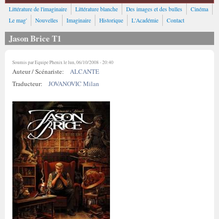
Littérature de l'imaginaire
Littérature blanche
Des images et des bulles
Cinéma
Le mag'
Nouvelles
Imaginaire
Historique
L'Académie
Contact
Jason Brice T1
Soumis par
Equipe Phenix
le lun, 06/10/2008 - 20:40
Auteur / Scénariste:
ALCANTE
Traducteur:
JOVANOVIC Milan