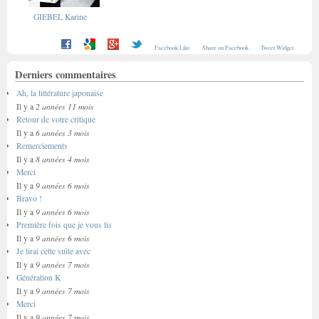
GIEBEL Karine
Facebook Like
Share on Facebook
Tweet Widget
Derniers commentaires
Ah, la littérature japonaise
2 années 11 mois
Il y a
Retour de votre critique
6 années 3 mois
Il y a
Remerciements
8 années 4 mois
Il y a
Merci
9 années 6 mois
Il y a
Bravo !
9 années 6 mois
Il y a
Première fois que je vous lis
9 années 6 mois
Il y a
Je lirai cette suite avec
9 années 7 mois
Il y a
Génération K
9 années 7 mois
Il y a
Merci
9 années 7 mois
Il y a