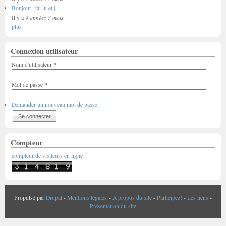
Bonjour, j'ai lu et j
9 années 7 mois
Il y a
plus
Connexion utilisateur
Nom d'utilisateur
*
Mot de passe
*
Demander un nouveau mot de passe
Compteur
compteur de visiteurs en ligne
Propulsé par
Drupal
-
Mentions légales
-
A propos du site
-
Participez!
-
Les liens
-
Présentation du site