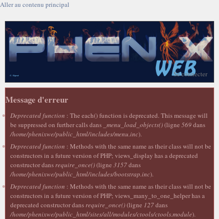
Aller au contenu principal
Se connecter
Message d'erreur
Deprecated function
: The each() function is deprecated. This message will
be suppressed on further calls dans
_menu_load_objects()
(ligne
569
dans
/home/phenixwe/public_html/includes/menu.inc
).
Deprecated function
: Methods with the same name as their class will not be
constructors in a future version of PHP; views_display has a deprecated
constructor dans
require_once()
(ligne
3157
dans
/home/phenixwe/public_html/includes/bootstrap.inc
).
Deprecated function
: Methods with the same name as their class will not be
constructors in a future version of PHP; views_many_to_one_helper has a
deprecated constructor dans
require_once()
(ligne
127
dans
/home/phenixwe/public_html/sites/all/modules/ctools/ctools.module
).